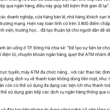
 qua ngân hàng, điều này giúp tiết kiệm thời gian đi lại”.
các doanh nghiệp, cửa hàng bán lẻ, nhà hàng, khách sạn tr
trường mạng. Hiện nay toàn tỉnh có trên 3.800 điểm chấp
ệnh viện, trường học... đã tạo thuận lợi cho người dân dễ
ăn uống ở TP. Đông Hà chia sẻ: “Để tạo sự tiện lợi cho kh
í điện tử, chuyển khoản ngân hàng, quẹt thẻ ATM nhằm đ
ụ trực tuyến, máy ATM đa chức năng… với các thao tác đơn
g dụng, dịch vụ về thanh toán không dùng tiền mặt, như: 
dân còn có thể sử dụng đa dạng các tiện ích như thanh to
ó thể sử dụng gián tiếp các dịch vụ ngân hàng thông qua
và đào tạo tiên phong áp dụng công nghệ số, nền tảng số,