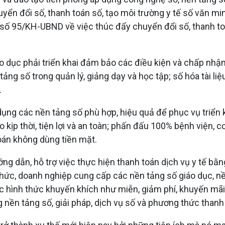
yển đổi số, thanh toán số, tạo môi trường y tế số văn min
số 95/KH-UBND về việc thúc đẩy chuyển đổi số, thanh to
 dục phải triển khai đảm bảo các điều kiện và chấp nhận 
g số trong quản lý, giảng dạy và học tập; số hóa tài liệu
.
dụng các nền tảng số phù hợp, hiệu quả để phục vụ triển 
 kịp thời, tiện lợi và an toàn; phấn đấu 100% bệnh viện, c
oán không dùng tiền mặt.
ướng dẫn, hỗ trợ việc thực hiện thanh toán dịch vụ y tế 
hức, doanh nghiệp cung cấp các nền tảng số giáo dục, nền
ác hình thức khuyến khích như miễn, giảm phí, khuyến mãi, 
g nền tảng số, giải pháp, dịch vụ số và phương thức than