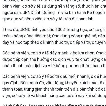
bệnh viện, cơ sở y tế sử dụng nền tảng số, thực hiện chu
người dân, UBND tỉnh Quảng Trị vừa ban hành Kế hoạch 
giáo dục và bệnh viện, cơ sở y tế trên địa bàn tỉnh.
Theo đó, UBND tỉnh yêu cầu 100% trường học, cơ sở giáo
toán không dùng tiền mặt; ứng dụng công nghệ số, nền tản
dạy và học tập theo cả hình thức trực tiếp và trực tuyến
Các bệnh viện, cơ sở y tế đẩy mạnh việc lựa chọn, ứng 
được tiếp cận, thụ hưởng các dịch vụ y tế chất lượng cao
nhận thanh toán dịch vụ y tế bằng phương thức thanh t
Các bệnh viện, cơ sở y tế bố trí đầu mối, nhân lực để h
quy định. Bên cạnh đó, vận động, khuyến khích các tổ c
thanh toán, trung gian thanh toán trên địa bàn tỉnh có c
viện, cơ sở y tế và khách hàng các cơ sở này khi sử dụn