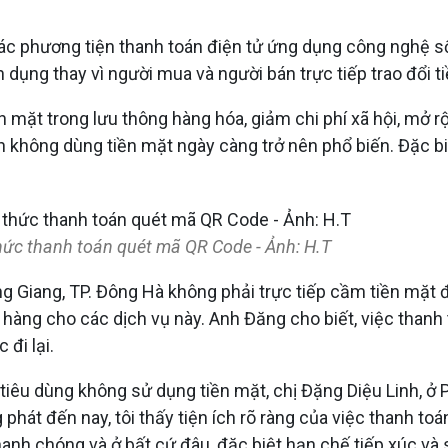
c phương tiện thanh toán điện tử ứng dụng công nghệ số, 
n dụng thay vì người mua và người bán trực tiếp trao đổi 
mặt trong lưu thông hàng hóa, giảm chi phí xã hội, mở rộ
n không dùng tiền mặt ngày càng trở nên phổ biến. Đặc bi
hức thanh toán quét mã QR Code - Ảnh: H.T
Giang, TP. Đông Hà không phải trực tiếp cầm tiền mặt đế
n hàng cho các dịch vụ này. Anh Đăng cho biết, việc thanh
 đi lại.
iêu dùng không sử dụng tiền mặt, chị Đặng Diệu Linh, ở Ph
hát đến nay, tôi thấy tiện ích rõ ràng của việc thanh to
hanh chóng và ở bất cứ đâu, đặc biệt hạn chế tiếp xúc và s