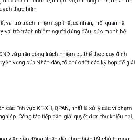
ng đó xác định chủ đề, nhiệm vụ, chương trình, đề án để
hoạch thực hiện.
, vai trò trách nhiệm tập thể, cá nhân, mối quan hệ
huy vai trò trách nhiệm người đứng đầu, sức mạnh hệ
HĐND và phân công trách nhiệm cụ thể theo quy định
guyện vọng của Nhân dân, tổ chức tốt các kỳ họp để giải
n các lĩnh vực KT-XH, QPAN, nhất là xử lý các vi phạm
ghiệp. Công tác tiếp dân, giải quyết đơn thư khiếu nại,
rong việc vận động Nhân dân thực hiện tốt chủ trương,