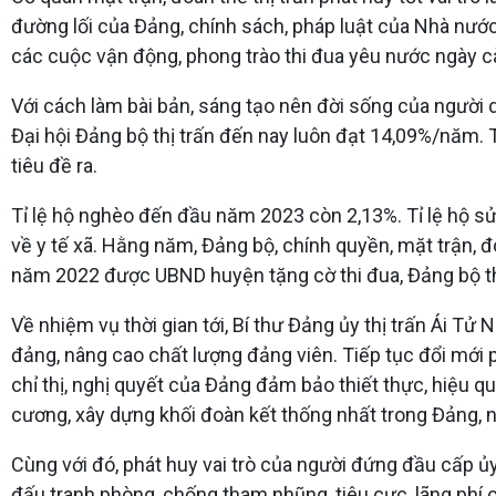
đường lối của Đảng, chính sách, pháp luật của Nhà nướ
các cuộc vận động, phong trào thi đua yêu nước ngày cà
Với cách làm bài bản, sáng tạo nên đời sống của người 
Đại hội Đảng bộ thị trấn đến nay luôn đạt 14,09%/năm.
tiêu đề ra.
Tỉ lệ hộ nghèo đến đầu năm 2023 còn 2,13%. Tỉ lệ hộ 
về y tế xã. Hằng năm, Đảng bộ, chính quyền, mặt trận, 
năm 2022 được UBND huyện tặng cờ thi đua, Đảng bộ th
Về nhiệm vụ thời gian tới, Bí thư Đảng ủy thị trấn Ái Tử
đảng, nâng cao chất lượng đảng viên. Tiếp tục đổi mới ph
chỉ thị, nghị quyết của Đảng đảm bảo thiết thực, hiệu q
cương, xây dựng khối đoàn kết thống nhất trong Đảng, 
Cùng với đó, phát huy vai trò của người đứng đầu cấp ủy
đấu tranh phòng, chống tham nhũng, tiêu cực, lãng phí 