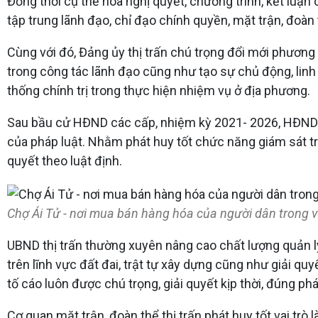
Đồng thời cụ thể hóa nghị quyết, chương trình, kết luận
tập trung lãnh đạo, chỉ đạo chính quyền, mặt trận, đoàn
Cùng với đó, Đảng ủy thị trấn chú trọng đổi mới phương 
trong công tác lãnh đạo cũng như tạo sự chủ động, linh
thống chính trị trong thực hiện nhiệm vụ ở địa phương.
Sau bầu cử HĐND các cấp, nhiệm kỳ 2021- 2026, HĐND t
của pháp luật. Nhằm phát huy tốt chức năng giám sát tr
quyết theo luật định.
Chợ Ái Tử - nơi mua bán hàng hóa của người dân trong v
UBND thị trấn thường xuyên nâng cao chất lượng quản lý
trên lĩnh vực đất đai, trật tự xây dựng cũng như giải qu
tố cáo luôn được chú trọng, giải quyết kịp thời, đúng ph
Cơ quan mặt trận, đoàn thể thị trấn phát huy tốt vai tr