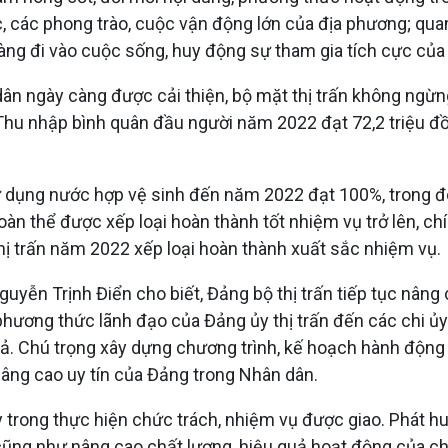
c, các phong trào, cuộc vận động lớn của địa phương; qu
ng đi vào cuộc sống, huy động sự tham gia tích cực của 
dân ngày càng được cải thiện, bộ mặt thị trấn không ngừn
 Thu nhập bình quân đầu người năm 2022 đạt 72,2 triệu đ
sử dụng nước hợp vệ sinh đến năm 2022 đạt 100%, trong 
đoàn thể được xếp loại hoàn thành tốt nhiệm vụ trở lên, c
ị trấn năm 2022 xếp loại hoàn thành xuất sắc nhiệm vụ.
 Nguyễn Trịnh Điển cho biết, Đảng bộ thị trấn tiếp tục nâ
ương thức lãnh đạo của Đảng ủy thị trấn đến các chi ủy trự
uả. Chú trọng xây dựng chương trình, kế hoạch hành động 
nâng cao uy tín của Đảng trong Nhân dân.
 trong thực hiện chức trách, nhiệm vụ được giao. Phát hu
cũng như nâng cao chất lượng, hiệu quả hoạt động của ch