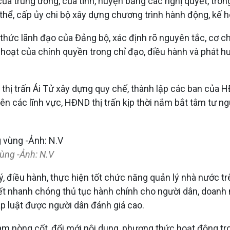
 của trung ương, của tỉnh, huyện bằng các nghị quyết, tro
 thể, cấp ủy chi bộ xây dựng chương trình hành động, kế 
thức lãnh đạo của Đảng bộ, xác định rõ nguyên tắc, cơ chế
 hoạt của chính quyền trong chỉ đạo, điều hành và phát 
hị trấn Ái Tử xây dựng quy chế, thành lập các ban của 
ên các lĩnh vực, HĐND thị trấn kịp thời nắm bắt tâm tư n
ùng -Ảnh: N.V
, điều hành, thực hiện tốt chức năng quản lý nhà nước trê
yết nhanh chóng thủ tục hành chính cho người dân, doanh n
áp luật được người dân đánh giá cao.
ò làm nòng cốt, đổi mới nội dung, phương thức hoạt động t