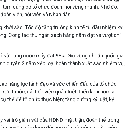
an tâm củng cố tổ chức đoàn, hội vững mạnh. Nhờ đó,
đoàn viên, hội viên và Nhân dân.
g khởi sắc. Tốc độ tăng trưởng kinh tế từ đầu nhiệm kỳ
ồng. Công tác thu ngân sách hằng năm đạt và vượt chỉ
đó sử dụng nước máy đạt 98%. Giữ vững chuẩn quốc gia
hính quyền 2 năm xếp loại hoàn thành xuất sắc nhiệm vụ,
ng cao năng lực lãnh đạo và sức chiến đấu của tổ chức
c thuộc, cải tiến việc quán triệt, triển khai học tập
cụ thể để tổ chức thực hiện; tăng cường kỷ luật, kỷ
y vai trò giám sát của HĐND, mặt trận, đoàn thể trong
ính quyền, xây dựng đội ngũ cán bộ, công chức, viên