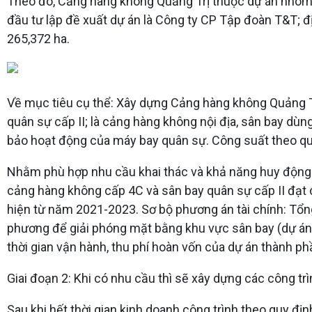
Theo đó, Cảng hàng không Quảng Trị thuộc dự án nhóm A
đầu tư lập đề xuất dự án là Công ty CP Tập đoàn T&T; đị
265,372 ha.
Về mục tiêu cụ thể: Xây dựng Cảng hàng không Quảng T
quân sự cấp II; là cảng hàng không nội địa, sân bay d
bảo hoạt động của máy bay quân sự. Công suất theo qu
Nhằm phù hợp nhu cầu khai thác và khả năng huy động vố
cảng hàng không cấp 4C và sân bay quân sự cấp II đạt 
hiện từ năm 2021-2023. Sơ bộ phương án tài chính: Tổn
phương để giải phóng mặt bằng khu vực sân bay (dự án 
thời gian vận hành, thu phí hoàn vốn của dự án thành ph
Giai đoạn 2: Khi có nhu cầu thì sẽ xây dựng các công 
Sau khi hết thời gian kinh doanh công trình theo quy đ