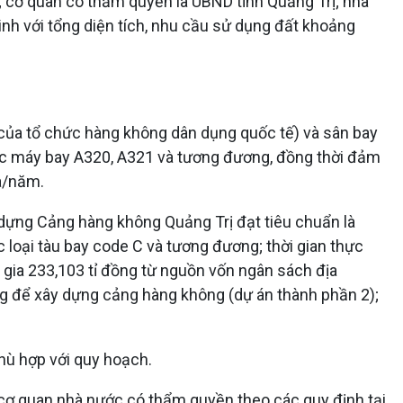
 cơ quan có thẩm quyền là UBND tỉnh Quảng Trị; nhà
inh với tổng diện tích, nhu cầu sử dụng đất khoảng
của tổ chức hàng không dân dụng quốc tế) và sân bay
hác máy bay A320, A321 và tương đương, đồng thời đảm
a/năm.
 dựng Cảng hàng không Quảng Trị đạt tiêu chuẩn là
loại tàu bay code C và tương đương; thời gian thực
 gia 233,103 tỉ đồng từ nguồn vốn ngân sách địa
ng để xây dựng cảng hàng không (dự án thành phần 2);
hù hợp với quy hoạch.
o cơ quan nhà nước có thẩm quyền theo các quy định tại