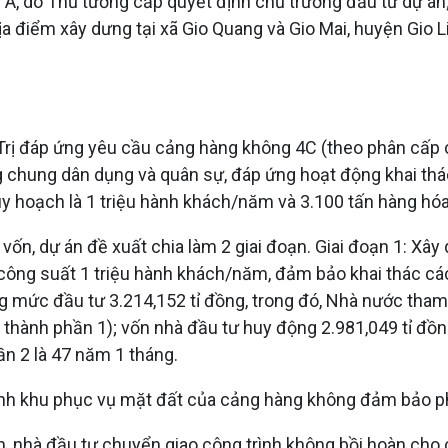
, do Thủ tướng cấp quyết định chủ trương đầu tư dự án;
a điểm xây dưng tại xã Gio Quang và Gio Mai, huyện Gio L
rị đáp ứng yêu cầu cảng hàng không 4C (theo phân cấp 
ùng chung dân dụng và quân sự, đáp ứng hoạt động khai t
y hoạch là 1 triệu hành khách/năm và 3.100 tấn hàng hó
n, dự án đề xuất chia làm 2 giai đoạn. Giai đoạn 1: Xây
công suất 1 triệu hành khách/năm, đảm bảo khai thác các 
g mức đầu tư 3.214,152 tỉ đồng, trong đó, Nhà nước tham
thành phần 1); vốn nhà đầu tư huy động 2.981,049 tỉ đồ
ần 2 là 47 năm 1 tháng.
trình khu phục vụ mặt đất của cảng hàng không đảm bảo p
ịnh, nhà đầu tư chuyển giao công trình không bồi hoàn ch