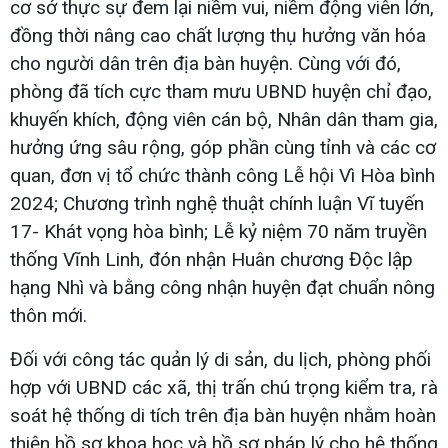
cơ sở thực sự đem lại niềm vui, niềm động viên lớn,
đồng thời nâng cao chất lượng thụ hưởng văn hóa
cho người dân trên địa bàn huyện. Cùng với đó,
phòng đã tích cực tham mưu UBND huyện chỉ đạo,
khuyến khích, động viên cán bộ, Nhân dân tham gia,
hưởng ứng sâu rộng, góp phần cùng tỉnh và các cơ
quan, đơn vị tổ chức thành công Lễ hội Vì Hòa bình
2024; Chương trình nghệ thuật chính luận Vĩ tuyến
17- Khát vọng hòa bình; Lễ kỷ niệm 70 năm truyền
thống Vĩnh Linh, đón nhận Huân chương Độc lập
hạng Nhì và bằng công nhận huyện đạt chuẩn nông
thôn mới.
Đối với công tác quản lý di sản, du lịch, phòng phối
hợp với UBND các xã, thị trấn chú trọng kiểm tra, rà
soát hệ thống di tích trên địa bàn huyện nhằm hoàn
thiện hồ sơ khoa học và hồ sơ pháp lý cho hệ thống