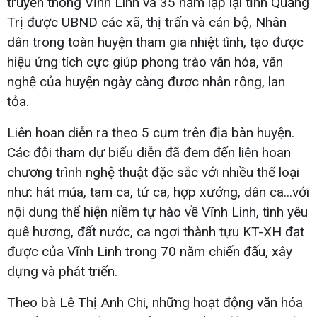
truyền thống Vĩnh Linh và 35 năm lập lại tỉnh Quảng
Trị được UBND các xã, thị trấn và cán bộ, Nhân
dân trong toàn huyện tham gia nhiệt tình, tạo được
hiệu ứng tích cực giúp phong trào văn hóa, văn
nghệ của huyện ngày càng được nhân rộng, lan
tỏa.
Liên hoan diễn ra theo 5 cụm trên địa bàn huyện.
Các đội tham dự biểu diễn đã đem đến liên hoan
chương trình nghệ thuật đặc sắc với nhiều thể loại
như: hát múa, tam ca, tứ ca, hợp xướng, dân ca...với
nội dung thể hiện niềm tự hào về Vĩnh Linh, tình yêu
quê hương, đất nước, ca ngợi thành tựu KT-XH đạt
được của Vĩnh Linh trong 70 năm chiến đấu, xây
dựng và phát triển.
Theo bà Lê Thị Anh Chi, những hoạt động văn hóa