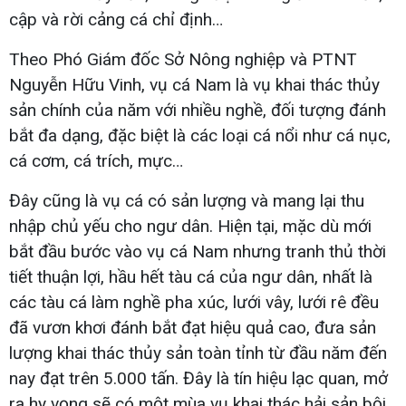
cập và rời cảng cá chỉ định…
Theo Phó Giám đốc Sở Nông nghiệp và PTNT
Nguyễn Hữu Vinh, vụ cá Nam là vụ khai thác thủy
sản chính của năm với nhiều nghề, đối tượng đánh
bắt đa dạng, đặc biệt là các loại cá nổi như cá nục,
cá cơm, cá trích, mực…
Đây cũng là vụ cá có sản lượng và mang lại thu
nhập chủ yếu cho ngư dân. Hiện tại, mặc dù mới
bắt đầu bước vào vụ cá Nam nhưng tranh thủ thời
tiết thuận lợi, hầu hết tàu cá của ngư dân, nhất là
các tàu cá làm nghề pha xúc, lưới vây, lưới rê đều
đã vươn khơi đánh bắt đạt hiệu quả cao, đưa sản
lượng khai thác thủy sản toàn tỉnh từ đầu năm đến
nay đạt trên 5.000 tấn. Đây là tín hiệu lạc quan, mở
ra hy vọng sẽ có một mùa vụ khai thác hải sản bội