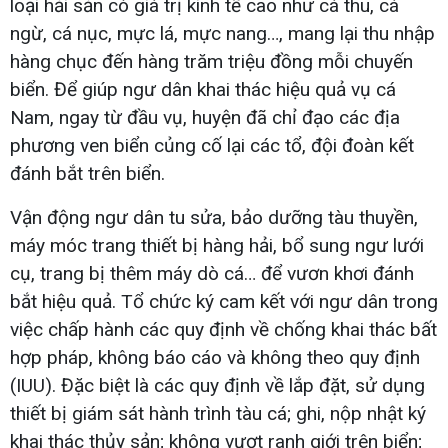
loại hải sản có giá trị kinh tế cao như cá thu, cá
ngừ, cá nục, mực lá, mực nang…, mang lại thu nhập
hàng chục đến hàng trăm triệu đồng mỗi chuyến
biển. Để giúp ngư dân khai thác hiệu quả vụ cá
Nam, ngay từ đầu vụ, huyện đã chỉ đạo các địa
phương ven biển củng cố lại các tổ, đội đoàn kết
đánh bắt trên biển.
Vận động ngư dân tu sửa, bảo dưỡng tàu thuyền,
máy móc trang thiết bị hàng hải, bổ sung ngư lưới
cụ, trang bị thêm máy dò cá… để vươn khơi đánh
bắt hiệu quả. Tổ chức ký cam kết với ngư dân trong
việc chấp hành các quy định về chống khai thác bất
hợp pháp, không báo cáo và không theo quy định
(IUU). Đặc biệt là các quy định về lắp đặt, sử dụng
thiết bị giám sát hành trình tàu cá; ghi, nộp nhật ký
khai thác thủy sản; không vượt ranh giới trên biển;