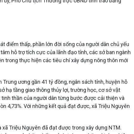
ỉnh ủy, Phó Chủ tịch Thường trực UBND tỉnh trao bằng
́t điểm thấp, phần lớn đời sống của người dân chủ yếu
âm hỗ trợ tích cực của lãnh đạo tỉnh, các sở ban ngành
 trong thực hiện các tiêu chí xây dựng nông thôn mới
h Trung ương gần 41 tỷ đồng, ngân sách tỉnh, huyện hỗ
ạ tầng giao thông thủy lợi, trường học, cơ sở vật
t tinh thần của người dân từng bước được cải thiện và
 còn 4,73%. Với những kết quả đạt được, xã Triệu Nguyên
̉ mà xã Triệu Nguyên đã đạt được trong xây dựng NTM.