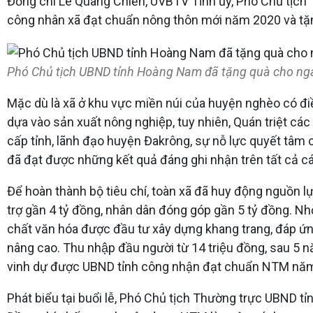
Đồng chí Lê Quang Chiến, UVBTV Tỉnh ủy, Phó Chủ tị
công nhân xã đạt chuẩn nông thôn mới năm 2020 và tặng c
Phó Chủ tịch UBND tỉnh Hoàng Nam đã tặng quà cho 
Mặc dù là xã ở khu vực miền núi của huyện nghèo có điề
dựa vào sản xuất nông nghiệp, tuy nhiên, Quán triệt các 
cấp tỉnh, lãnh đạo huyện Đakrông, sự nỗ lực quyết tâm
đã đạt được những kết quả đáng ghi nhận trên tất cả các li
Để hoàn thành bộ tiêu chí, toàn xã đã huy động nguồn l
trợ gần 4 tỷ đồng, nhân dân đóng góp gần 5 tỷ đồng. Nhờ 
chất văn hóa được đầu tư xây dựng khang trang, đáp ứn
nâng cao. Thu nhập đầu người từ 14 triệu đồng, sau 5 
vinh dự được UBND tỉnh công nhận đạt chuẩn NTM nă
Phát biểu tại buổi lễ, Phó Chủ tịch Thường trực UBND ti