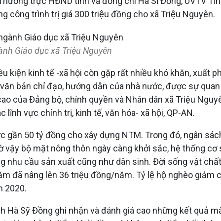
ch Thường trực HĐND tỉnh và đồng chí Hà Sĩ Đồng, UVTV T
ông trình trị giá 300 triệu đồng cho xã Triệu Nguyên.
ngành Giáo dục xã Triệu Nguyên
u kiện kinh tế -xã hội còn gặp rất nhiều khó khăn, xuất pha
văn bản chỉ đạo, hướng dẫn của nhà nước, được sự quan t
 cao của Đảng bộ, chính quyền và Nhân dân xã Triệu Nguyên
̃nh vực chính trị, kinh tế, văn hóa- xã hội, QP-AN.
ực gần 50 tỷ đồng cho xây dựng NTM. Trong đó, ngân sác
vậy bộ mặt nông thôn ngày càng khởi sắc, hệ thống cơ sở h
g nhu cầu sản xuất cũng như dân sinh. Đời sống vật chấ
năm đã nâng lên 36 triệu đồng/năm. Tỷ lệ hộ nghèo giảm
m 2020.
̉nh Hà Sỹ Đồng ghi nhận và đánh giá cao những kết qua