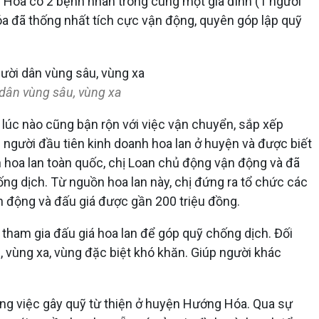
g Hóa có 2 bệnh nhân trong cùng một gia đình (1 người
óa đã thống nhất tích cực vận động, quyên góp lập quỹ
i dân vùng sâu, vùng xa
a lúc nào cũng bận rộn với việc vận chuyển, sắp xếp
người đầu tiên kinh doanh hoa lan ở huyện và được biết
nh hoa lan toàn quốc, chị Loan chủ động vận động và đã
g dịch. Từ nguồn hoa lan này, chị đứng ra tổ chức các
ận động và đấu giá được gần 200 triệu đồng.
 tham gia đấu giá hoa lan để góp quỹ chống dịch. Đối
, vùng xa, vùng đặc biệt khó khăn. Giúp người khác
ong việc gây quỹ từ thiện ở huyện Hướng Hóa. Qua sự