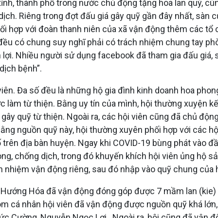
tỉnh, thành phố trong nước chủ động tặng hoa lan quý, cùn
ch. Riêng trong đợt đấu giá gây quỹ gần đây nhất, sàn c
 phối hợp với đoàn thanh niên của xã vận động thêm các t
 đều có chung suy nghĩ phải có trách nhiệm chung tay phò
n lợi. Nhiều người sử dụng facebook đã tham gia đấu giá,
dịch bệnh”.
iên. Đa số đều là những hộ gia đình kinh doanh hoa pho
 làm từ thiện. Bằng uy tín của mình, hội thường xuyện kết 
gây quỹ từ thiện. Ngoài ra, các hội viên cũng đã chủ độ
ằng nguồn quỹ này, hội thường xuyên phối hợp với các hội,
ố trên địa bàn huyện. Ngay khi COVID-19 bùng phát vào đ
òng, chống dịch, trong đó khuyến khích hội viên ủng hộ 
ch nhiệm vận động riêng, sau đó nhập vào quỹ chung của h
an Hướng Hóa đã vận động đóng góp được 7 mầm lan (kie) 
óm cá nhân hội viên đã vận động được nguồn quỹ khá lớn,
ức Cường, Nguyễn Ngọc Lợi…Ngoài ra, hội cũng đã vận 