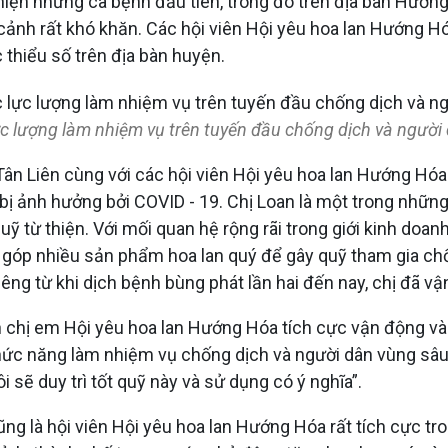
t hiện những ca bệnh đầu tiên, trong đó trên địa bàn Hướn
 cảnh rất khó khăn. Các hội viên Hội yêu hoa lan Hướng H
 thiểu số trên địa bàn huyện.
 lực lượng làm nhiệm vụ trên tuyến đầu chống dịch và ngườ
 Tân Liên cùng với các hội viên Hội yêu hoa lan Hướng Hó
ị ảnh hưởng bởi COVID - 19. Chị Loan là một trong những 
uỹ từ thiện. Với mối quan hệ rộng rãi trong giới kinh doa
óp nhiều sản phẩm hoa lan quý để gây quỹ tham gia chốn
Riêng từ khi dịch bệnh bùng phát lần hai đến nay, chị đã v
nh chị em Hội yêu hoa lan Hướng Hóa tích cực vận động và
chức năng làm nhiệm vụ chống dịch và người dân vùng sâu
 sẽ duy trì tốt quỹ này và sử dụng có ý nghĩa”.
g là hội viên Hội yêu hoa lan Hướng Hóa rất tích cực tr