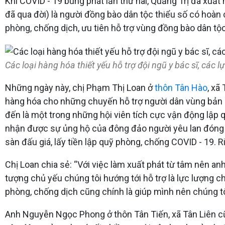
Khi COVID - 19 bùng phát lần thứ hai, Quảng Trị đã xuấ
đã qua đời) là người đồng bào dân tộc thiểu số có hoàn
phòng, chống dịch, ưu tiên hỗ trợ vùng đồng bào dân tộc
Các loại hàng hóa thiết yếu hỗ trợ đội ngũ y bác sĩ, các
Những ngày này, chị Phạm Thị Loan ở
thôn Tân Hào
, xã
hàng hóa cho những chuyến hỗ trợ người dân vùng bản b
đến là một trong những hội viên tích cực vận động lập q
nhận được sự ủng hộ của đông đảo người yêu lan đóng g
sàn đấu giá, lấy tiền lập quỹ phòng, chống COVID - 19. 
Chị Loan chia sẻ: “Với việc làm xuất phát từ tâm nên a
tượng chủ yếu chúng tôi hướng tới hỗ trợ là lực lượng 
phòng, chống dịch cũng chính là giúp mình nên chúng tôi
Anh Nguyễn Ngọc Phong ở thôn Tân Tiến, xã Tân Liên cũn