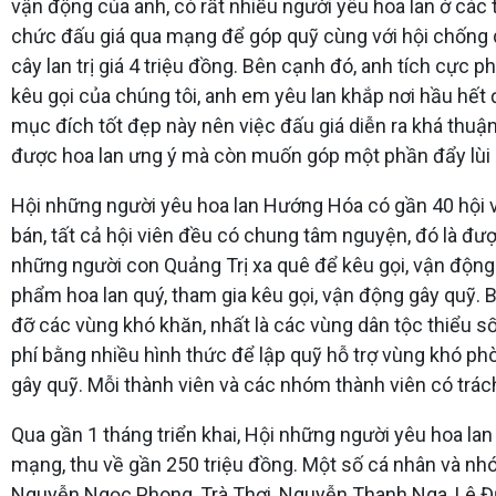
vận động của anh, có rất nhiều người yêu hoa lan ở các 
chức đấu giá qua mạng để góp quỹ cùng với hội chống dị
cây lan trị giá 4 triệu đồng. Bên cạnh đó, anh tích cực
kêu gọi của chúng tôi, anh em yêu lan khắp nơi hầu hết
mục đích tốt đẹp này nên việc đấu giá diễn ra khá thuậ
được hoa lan ưng ý mà còn muốn góp một phần đẩy lùi 
Hội những người yêu hoa lan Hướng Hóa có gần 40 hội v
bán, tất cả hội viên đều có chung tâm nguyện, đó là được
những người con Quảng Trị xa quê để kêu gọi, vận động 
phẩm hoa lan quý, tham gia kêu gọi, vận động gây quỹ. B
đỡ các vùng khó khăn, nhất là các vùng dân tộc thiểu s
phí bằng nhiều hình thức để lập quỹ hỗ trợ vùng khó ph
gây quỹ. Mỗi thành viên và các nhóm thành viên có trá
Qua gần 1 tháng triển khai, Hội những người yêu hoa l
mạng, thu về gần 250 triệu đồng. Một số cá nhân và nh
Nguyễn Ngọc Phong, Trà Thơi, Nguyễn Thanh Nga, Lê Đ