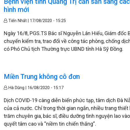
Bệnh viện tỉnh Quảng Trị cần sẵn sàng cá
hình mới
Tiến Nhất |
17/08/2020 - 15:25
Ngày 16/8, PGS.TS Bác sĩ Nguyễn Lân Hiếu, Giám đốc B
chuyến kiểm tra, trao đổi về công tác phòng, chống dịch
có Phó Chủ tịch Thường trực UBND tỉnh Hà Sỹ Đồng.
Miền Trung không cô đơn
Hà Dũng |
16/08/2020 - 15:17
Dịch COVID-19 càng diễn biến phức tạp, tâm dịch Đà 
của cả nước. Chỉ trong thời gian ngắn, nhiều trang thiế
trăm chuyên gia, bác sĩ, điều dưỡng tình nguyện lao vào
quyết tâm cao và “niềm tin chiến thắng”.