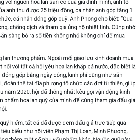
g với nguồn hoa lan sẵn có của gia đình mình, anh tổ
ủa anh thu được 25 triệu đồng, cá nhân anh góp tặng 1
ổ chức, cá nhân đóng góp quỹ. Anh Phong cho biết: “Qua
ng, chống dịch và tham gia ủng hộ nhiệt tình. Cũng nhờ
 sẵn sàng bỏ ra số tiền không nhỏ không chỉ để mua
ng lan thương phẩm. Ngoài mối giao lưu kinh doanh mua
nối với tất cả hội yêu hoa lan khắp cả nước, đặc biệt là
ng đóng góp bằng ngày công, kinh phí cũng như sản
 đoàn thể tại địa phương tổ chức các đợt từ thiện, giúp
ầu năm 2020, hội đã thống nhất kêu gọi vận động kinh
sản phẩm hoa lan quý của mình để cùng tham gia đấu giá
ội.
quý hiếm, tất cả đã được đem đấu giá trực tiếp qua
 tiêu biểu như hội viên Phạm Thị Loan, Minh Phương,
động thêm một số nhu yếu phẩm khác. Nguồn quỹ này