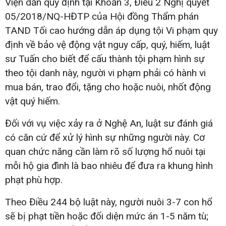
Viện dẫn quy định tại Khoản 3, Điều 2 Nghị quyết
05/2018/NQ-HĐTP của Hội đồng Thẩm phán
TAND Tối cao hướng dẫn áp dụng tội Vi phạm quy
định về bảo vệ động vật nguy cấp, quý, hiếm, luật
sư Tuấn cho biết để cấu thành tội phạm hình sự
theo tội danh này, người vi phạm phải có hành vi
mua bán, trao đổi, tặng cho hoặc nuôi, nhốt động
vật quý hiếm.
Đối với vụ việc xảy ra ở Nghệ An, luật sư đánh giá
có căn cứ để xử lý hình sự những người này. Cơ
quan chức năng cần làm rõ số lượng hổ nuôi tại
mỗi hộ gia đình là bao nhiêu để đưa ra khung hình
phạt phù hợp.
Theo Điều 244 bộ luật này, người nuôi 3-7 con hổ
sẽ bị phạt tiền hoặc đối diện mức án 1-5 năm tù;