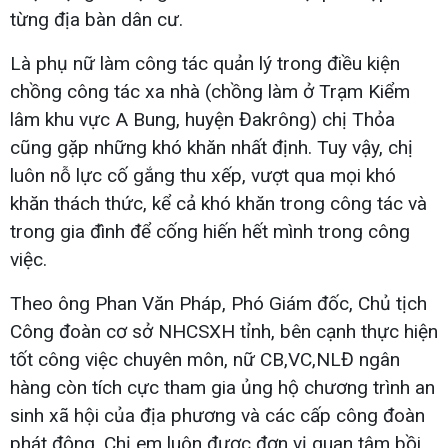
từng địa bàn dân cư.
Là phụ nữ làm công tác quản lý trong điều kiện
chồng công tác xa nhà (chồng làm ở Trạm Kiểm
lâm khu vực A Bung, huyện Đakrông) chị Thỏa
cũng gặp những khó khăn nhất định. Tuy vậy, chị
luôn nỗ lực cố gắng thu xếp, vượt qua mọi khó
khăn thách thức, kể cả khó khăn trong công tác và
trong gia đình để cống hiến hết mình trong công
việc.
Theo ông Phan Văn Pháp, Phó Giám đốc, Chủ tịch
Công đoàn cơ sở NHCSXH tỉnh, bên cạnh thực hiện
tốt công việc chuyên môn, nữ CB,VC,NLĐ ngân
hàng còn tích cực tham gia ủng hộ chương trình an
sinh xã hội của địa phương và các cấp công đoàn
phát động. Chị em luôn được đơn vị quan tâm bồi