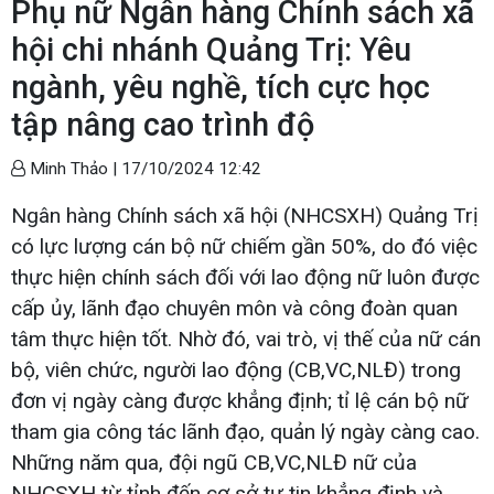
Phụ nữ Ngân hàng Chính sách xã
hội chi nhánh Quảng Trị: Yêu
ngành, yêu nghề, tích cực học
tập nâng cao trình độ
Minh Thảo |
17/10/2024 12:42
Ngân hàng Chính sách xã hội (NHCSXH) Quảng Trị
có lực lượng cán bộ nữ chiếm gần 50%, do đó việc
thực hiện chính sách đối với lao động nữ luôn được
cấp ủy, lãnh đạo chuyên môn và công đoàn quan
tâm thực hiện tốt. Nhờ đó, vai trò, vị thế của nữ cán
bộ, viên chức, người lao động (CB,VC,NLĐ) trong
đơn vị ngày càng được khẳng định; tỉ lệ cán bộ nữ
tham gia công tác lãnh đạo, quản lý ngày càng cao.
Những năm qua, đội ngũ CB,VC,NLĐ nữ của
NHCSXH từ tỉnh đến cơ sở tự tin khẳng định và