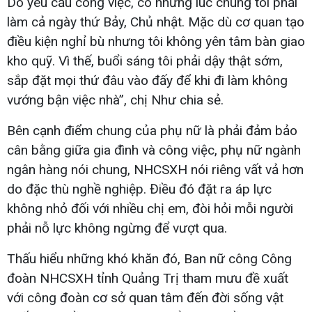
Do yêu cầu công việc, có những lúc chúng tôi phải
làm cả ngày thứ Bảy, Chủ nhật. Mặc dù cơ quan tạo
điều kiện nghỉ bù nhưng tôi không yên tâm bàn giao
kho quỹ. Vì thế, buổi sáng tôi phải dậy thật sớm,
sắp đặt mọi thứ đâu vào đấy để khi đi làm không
vướng bận việc nhà”, chị Như chia sẻ.
Bên cạnh điểm chung của phụ nữ là phải đảm bảo
cân bằng giữa gia đình và công việc, phụ nữ ngành
ngân hàng nói chung, NHCSXH nói riêng vất vả hơn
do đặc thù nghề nghiệp. Điều đó đặt ra áp lực
không nhỏ đối với nhiều chị em, đòi hỏi mỗi người
phải nỗ lực không ngừng để vượt qua.
Thấu hiểu những khó khăn đó, Ban nữ công Công
đoàn NHCSXH tỉnh Quảng Trị tham mưu đề xuất
với công đoàn cơ sở quan tâm đến đời sống vật