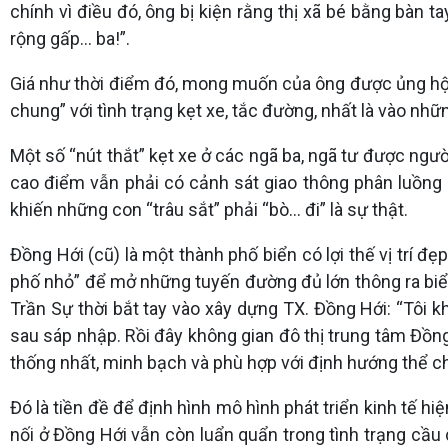
chính vì điều đó, ông bị kiện rằng thị xã bé bằng bàn t
rộng gấp... ba!”.
Giá như thời điểm đó, mong muốn của ông được ủng hộ v
chung” với tình trạng kẹt xe, tắc đường, nhất là vào nhữ
Một số “nút thắt” kẹt xe ở các ngã ba, ngã tư được ngườ
cao điểm vẫn phải có cảnh sát giao thông phân luồng 
khiến những con “trâu sắt” phải “bò... đi” là sự thật.
Đồng Hới (cũ) là một thành phố biển có lợi thế vị trí 
phố nhỏ” để mở những tuyến đường đủ lớn thông ra biể
Trần Sự thời bắt tay vào xây dựng TX. Đồng Hới: “Tôi kh
sau sáp nhập. Rồi đây không gian đô thị trung tâm Đồn
thống nhất, minh bạch và phù hợp với định hướng thể ch
Đó là tiền đề để định hình mô hình phát triển kinh tế h
nối ở Đồng Hới vẫn còn luẩn quẩn trong tình trạng cầ