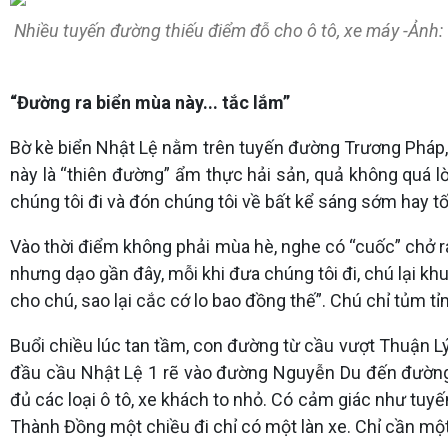
Nhiều tuyến đường thiếu điểm đỗ cho ô tô, xe máy -Ảnh
“Đường ra biển mùa này... tắc lắm”
Bờ kè biển Nhật Lệ nằm trên tuyến đường Trương Pháp, 
này là “thiên đường” ẩm thực hải sản, quả không quá lời
chúng tôi đi và đón chúng tôi về bất kể sáng sớm hay tố
Vào thời điểm không phải mùa hè, nghe có “cuốc” chở ra
nhưng dạo gần đây, mỗi khi đưa chúng tôi đi, chú lại khuy
cho chú, sao lại cắc cớ lo bao đồng thế”. Chú chỉ tủm t
Buổi chiều lúc tan tầm, con đường từ cầu vượt Thuận L
đầu cầu Nhật Lệ 1 rẽ vào đường Nguyễn Du đến đường 
đủ các loại ô tô, xe khách to nhỏ. Có cảm giác như tuy
Thành Đồng một chiều đi chỉ có một làn xe. Chỉ cần một