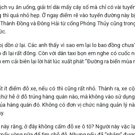
 dịch vụ ăn uống, giải trí dài mấy cây số mà chỉ có vài tu
thì quá nhỏ hẹp. Ở ngay điểm rẽ vào tuyến đường này bị 
hành Đồng và Đông Hải từ cống Phóng Thủy cũng trong tr
ức.
n bị dồn ứ lại. Các anh thấy vì sao em lại lo bao đồng c
ộ đi lại rất đông. Còn với dân taxi bọn em nghe có cuốc 
 em cải biên lại lời hát lúc xuất phát “Đường ra biển mùa nà
 ít điểm đỗ xe, nếu có thì cũng rất nhỏ. Thành ra, xe c
 chứ hễ ở đỗ trúng hàng quán nào, mà không vào sử dụng dị
của hàng quán đó. Không có đơn vị chức năng quản lý nào 
y.
này rằng, ở đây không cấm đỗ xe ô tô? Người này vặc lại:
 mấy vòng nữa để tìm chỗ đỗ. Nhưng nếu đã “nhắm” được 