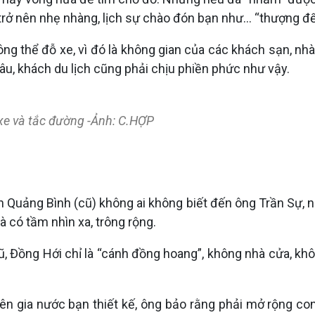
rở nên nhẹ nhàng, lịch sự chào đón bạn như... “thượng đế
 không thể đỗ xe, vì đó là không gian của các khách sạn, 
lâu, khách du lịch cũng phải chịu phiền phức như vậy.
xe và tắc đường -Ảnh: C.HỢP
Quảng Bình (cũ) không ai không biết đến ông Trần Sự, ngu
 có tầm nhìn xa, trông rộng.
nh cũ, Đồng Hới chỉ là “cánh đồng hoang”, không nhà cửa,
 gia nước bạn thiết kế, ông bảo rằng phải mở rộng con 