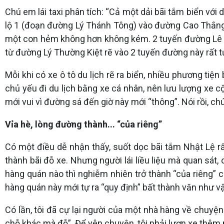
Chú em lái taxi phân tích: “Cả một dải bãi tắm biển với
lộ 1 (đoạn đường Lý Thánh Tông) vào đường Cao Thắng 
một con hẻm không hơn không kém. 2 tuyến đường Lê T
từ đường Lý Thường Kiệt rẽ vào 2 tuyến đường này rất t
Mỗi khi có xe ô tô du lịch rẽ ra biển, nhiều phương tiệ
chủ yếu đi du lịch bằng xe cá nhân, nên lưu lượng xe c
mới vui vì đường sá đến giờ này mới “thông”. Nói rồi, chú
Vỉa hè, lòng đường thành... “của riêng”
Có một điều dễ nhận thấy, suốt dọc bãi tắm Nhật Lệ rất
thành bãi đỗ xe. Nhưng người lái liều liệu mà quan sát,
hàng quán nào thì nghiễm nhiên trở thành “của riêng” 
hàng quán này mới tự ra “quy định” bất thành văn như vậ
Có lần, tôi đã cự lại người của một nhà hàng về chuyện 
chỗ khác mà đỗ”. Để yên chuyện, tôi phải lượn xe thêm