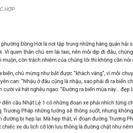
: C.HỢP
phường Đồng Hới là nơi tập trung những hàng quán hải sản
. Vì quen thân chú em lái taxi, nên mỗi dịp đi đâu, chún
i muộn, còn trách nhiệm của chúng tôi thì không cần nói a
 biển, chú mừng như bắt được “khách vàng”, vì mỗi chuyến
ên can: “Nhậu ở đâu cũng là nhậu, sao phải đi ra biển chi ch
ỉm cười và hát nghêu ngao: “Đường ra biển mùa này... đẹp 
ý đến cầu Nhật Lệ 1 có những đoạn xe phải nhích từng c
Trương Pháp những tưởng sẽ thông suốt, nhưng không, 
ến đường bị hẹp lại. Mà hẹp thật, vì đoạn đường Trương 
 chiếc xe du lịch cỡ lớn lưu thông là đường chật như nêm