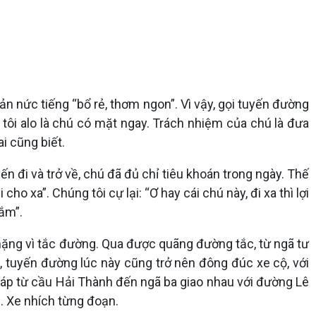
 nức tiếng “bổ rẻ, thơm ngon”. Vì vậy, gọi tuyến đường
g tôi alo là chú có mặt ngay. Trách nhiệm của chú là đưa
i cũng biết.
 đi và trở về, chú đã đủ chỉ tiêu khoán trong ngày. Thế
o xa”. Chúng tôi cự lại: “Ơ hay cái chú này, đi xa thì lợi
lắm”.
hặng vì tắc đường. Qua được quãng đường tắc, từ ngã tư
tuyến đường lúc này cũng trở nên đông đúc xe cộ, với
Pháp từ cầu Hải Thành đến ngã ba giao nhau với đường Lê
. Xe nhích từng đoạn.