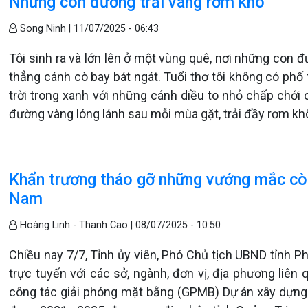
Những con đường trải vàng rơm khô
Song Ninh |
11/07/2025 - 06:43
Tôi sinh ra và lớn lên ở một vùng quê, nơi những con
thẳng cánh cò bay bát ngát. Tuổi thơ tôi không có phố
trời trong xanh với những cánh diều to nhỏ chấp chới
đường vàng lóng lánh sau mỗi mùa gặt, trải đầy rơm khô
Khẩn trương tháo gỡ những vướng mắc còn
Nam
Hoàng Linh - Thanh Cao |
08/07/2025 - 10:50
Chiều nay 7/7, Tỉnh ủy viên, Phó Chủ tịch UBND tỉnh Ph
trực tuyến với các sở, ngành, đơn vị, địa phương liên 
công tác giải phóng mặt bằng (GPMB) Dự án xây dựng 