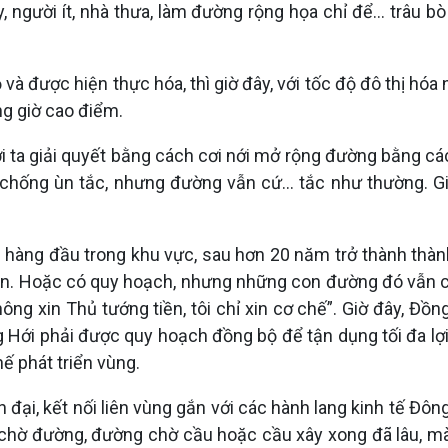
ay, người ít, nhà thưa, làm đường rộng họa chỉ để... trâu 
à được hiện thực hóa, thì giờ đây, với tốc độ đô thị hó
ng giờ cao điểm.
i ta giải quyết bằng cách cơi nới mở rộng đường bằng cách
chống ùn tắc, nhưng đường vẫn cứ... tắc như thường. Gi
đẹp hàng đầu trong khu vực, sau hơn 20 năm trở thành thàn
n. Hoặc có quy hoạch, nhưng những con đường đó vẫn còn
ông xin Thủ tướng tiền, tôi chỉ xin cơ chế”. Giờ đây, Đồ
g Hới phải được quy hoạch đồng bộ để tận dụng tối đa lợi
ế phát triển vùng.
iện đại, kết nối liên vùng gắn với các hành lang kinh tế
u chờ đường, đường chờ cầu hoặc cầu xây xong đã lâu, mà