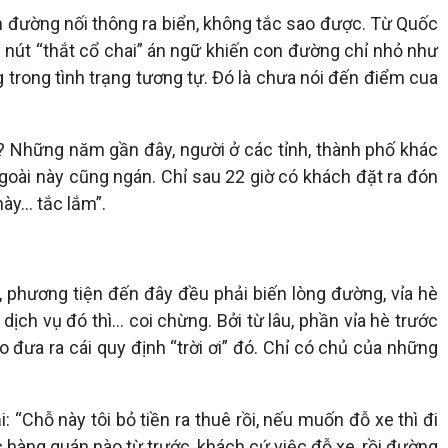
yến đường nối thông ra biển, không tắc sao được. Từ Quốc
nút “thắt cổ chai” án ngữ khiến con đường chỉ nhỏ như
ong tình trạng tương tự. Đó là chưa nói đến điểm cua
hưa? Những năm gần đây, người ở các tỉnh, thành phố khác
ngoài này cũng ngán. Chỉ sau 22 giờ có khách đặt ra đón
y... tắc lắm”.
ộ, phương tiện đến đây đều phải biến lòng đường, vỉa hè
ch vụ đó thì... coi chừng. Bởi từ lâu, phần vỉa hè trước
đưa ra cái quy định “trời ơi” đó. Chỉ có chủ của những
 “Chỗ này tôi bỏ tiền ra thuê rồi, nếu muốn đỗ xe thì đi
hàng quán nào từ trước, khách cứ việc đỗ xe, rồi đường