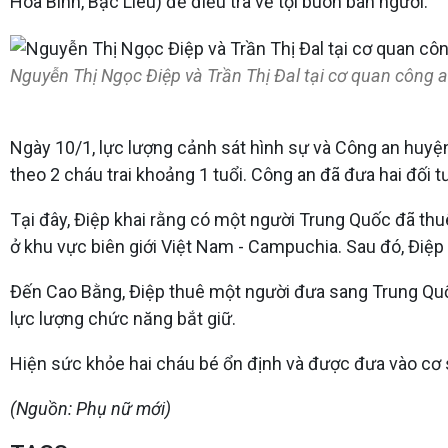
Hòa Bình, Bạc Liêu) để điều tra về tội buôn bán người.
Nguyễn Thị Ngọc Điệp và Trần Thị Đal tại cơ quan công a
Ngày 10/1, lực lượng cảnh sát hình sự và Công an huyện
theo 2 cháu trai khoảng 1 tuổi. Công an đã đưa hai đối t
Tại đây, Điệp khai rằng có một người Trung Quốc đã th
ở khu vực biên giới Việt Nam - Campuchia. Sau đó, Điệp 
Đến Cao Bằng, Điệp thuê một người đưa sang Trung Quốc 
lực lượng chức năng bắt giữ.
Hiện sức khỏe hai cháu bé ổn định và được đưa vào cơ 
(Nguồn: Phụ nữ mới)