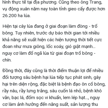
hình thực tế tại địa phương. Cũng theo ông Trang,
vụ động xuân năm nay toàn tỉnh gieo cấy được hơn
26.200 ha lúa.
Hiện tại cây lúa đang ở giai đoạn làm đòng - trổ
bông. Tuy nhiên, trước dự báo thời gian tới nhiều
khả năng sẽ xuất hiện các hiện tượng thời tiết cực
đoan như mưa giông, lốc xoáy, gió giật mạnh...
nguy cơ làm đổ ngã lúa từ giai đoạn trổ bông -
chín.
Đồng thời, đây cũng là thời điểm thuận lợi để nhiều
đối tượng sâu bệnh hại lúa tiếp tục phát sinh, gây
hại trên diện rộng, đặc biệt là bệnh đạo ôn cổ bông,
rầy nâu, rầy lưng trắng, sâu cuốn lá nhỏ, bệnh khô
vằn, bạc lá, đốm sọc vi khuẩn, lem lép hạt..., nguy
cơ làm ảnh hưởng đến năng suất, sản lượng thu