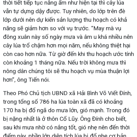
thời tiết tiếp tục nắng ấm như hiện tại thì cây lúa
vẫn tự dựng dậy được. Tuy nhiên, do lớp trên đè
lớp dưới nên dự kiến sản lượng thu hoạch có khả
năng sẽ giảm hơn so với vụ trước. “May mà vụ
đông xuân này số ngày mưa và âm u khá nhiều nên
cây lúa trổ chậm hơn mọi năm, nếu không thiệt hại
còn cao hơn nữa. Từ giờ đến khi thu hoạch ước tính
còn khoảng 1 tháng nữa. Nếu trời không mưa thì
nông dân chúng tôi sẽ thu hoạch vụ mùa thuận lợi
hơn”, ông Tiến nói.
Theo Phó Chủ tịch UBND xã Hải Bình Võ Viết Đính,
trong tổng số 786 ha lúa toàn xã đã có khoảng
170 ha bị đổ ngã do mưa lớn, gió mạnh. Trong đó
bị nặng nhất là ở thôn Cổ Lũy. Ông Đính cho biết,
sau khi mưa nhờ có nắng tốt, gió nhẹ nên đến thời
điểm này, phần lớn diện tích lúa bị đổ nhẹ cơ bản