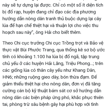
này sẽ tự dựng lại được. Chỉ có một số ít diện tích
bị đổ rạp, huyện đang chỉ đạo các địa phương
hướng dẫn nông dân tranh thủ buộc dựng lại cây
lúa để hạn chế thiệt hại và thuận lợi cho việc thu
hoạch sau này”, ông Hải cho biết thêm.
Theo Chi cục trưởng Chi cục Trồng trọt và Bảo vệ
thực vật Bùi Phước Trang, qua thống kê sơ bộ ước
tính có khoảng 1.100 ha lúa bị đổ ngã, tập trung
chủ yếu ở các huyện Hải Lăng, Triệu Phong...; trên
các giống lúa có thân cây yếu như Khang Dân,
HN6; những ruộng gieo dày, bón thừa đạm. Để
giảm thiểu thiệt hại cho nông dân, đơn vị đã tăng
cường cán bộ kỹ thuật bám sát cơ sở hướng dẫn
nông dân các biện pháp ứng phó, khắc phục thiên
tai, phòng trừ sâu bệnh gây hại phù hợp với tình