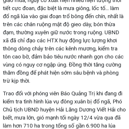
giao mùa, nguy cơ xuất hiện nhiều hiện tượng thời
tiết cực đoan, đặc biệt là mưa giông, lốc tố... làm
đổ ngã lúa vào giai đoạn trổ bông đến chín, nhất là
trên các chân ruộng mật độ gieo dày, bón thừa
đạm, thường xuyên giữ nước trong ruộng. UBND
xã đã chỉ đạo các HTX huy động lực lượng khơi
thông dòng chảy trên các kênh mương, kiểm tra
tôn cao bờ, đảm bảo tiêu nước nhanh gọn cho các
vùng có nguy cơ ngập úng. Đồng thời tăng cường
thăm đồng để phát hiện sớm sâu bệnh và phòng
trừ kịp thời.
Trao đổi với phóng viên Báo Quảng Trị khi đang đi
kiểm tra tình hình lúa vụ đông xuân bị đổ ngã, Phó
Chủ tịch UBND huyện Hải Lăng Dương Viết Hải cho
biết, mưa lớn, gió mạnh tối ngày 12/4 vừa qua đã
làm hơn 710 ha trong tổng số gần 6.900 ha lúa