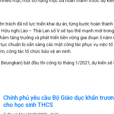
n nhiều mặt, một số hạng mục đã hoàn thành trước dự kiế
rách đã nỗ lực triển khai dự án, từng bước hoàn thành
u Hữu nghị Lào – Thái Lan số V sẽ tạo thế mạnh mới trong
 nhằm tăng trưởng và phát triển bền vững giai đoạn 5 năm
ục chuẩn bị sẵn sàng các mặt công tác phục vụ việc tổ 
iểm, công tác tổ chức bảo vệ an ninh.
 Beungkan) bắt đầu thi công từ tháng 1/2021, dự kiến sẽ
Chính phủ yêu cầu Bộ Giáo dục khẩn trươn
cho học sinh THCS