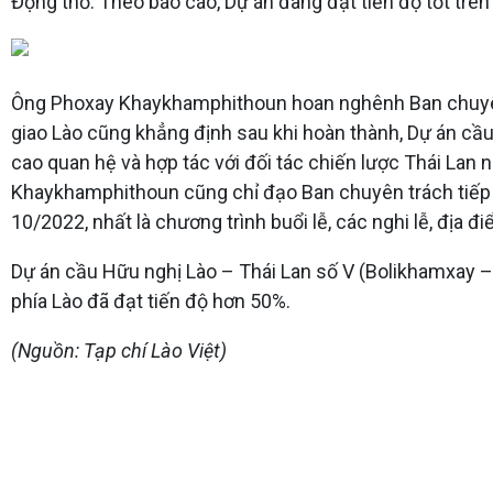
Động thổ. Theo báo cáo, Dự án đang đạt tiến độ tốt trê
Ông Phoxay Khaykhamphithoun hoan nghênh Ban chuyên t
giao Lào cũng khẳng định sau khi hoàn thành, Dự án cầ
cao quan hệ và hợp tác với đối tác chiến lược Thái Lan
Khaykhamphithoun cũng chỉ đạo Ban chuyên trách tiếp t
10/2022, nhất là chương trình buổi lễ, các nghi lễ, địa đ
Dự án cầu Hữu nghị Lào – Thái Lan số V (Bolikhamxay –
phía Lào đã đạt tiến độ hơn 50%.
(Nguồn: Tạp chí Lào Việt)