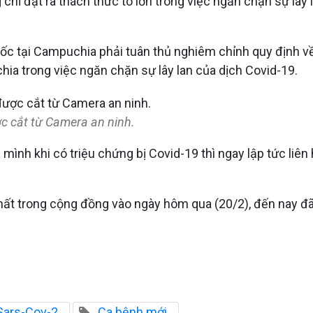
hỉ đặt ra thách thức to lớn trong việc ngăn chặn sự lây
ốc tại Campuchia phải tuân thủ nghiêm chỉnh quy định v
ia trong việc ngăn chặn sự lây lan của dịch Covid-19.
c cắt từ Camera an ninh.
nh khi có triệu chứng bị Covid-19 thì ngay lập tức liên h
t trong cộng đồng vào ngày hôm qua (20/2), đến nay đã p
 Sars-Cov-2
Ca bệnh mới