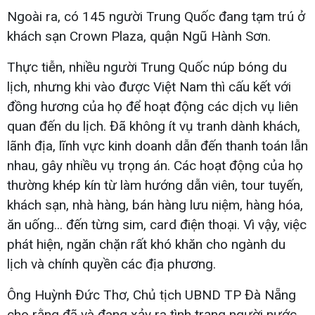
Ngoài ra, có 145 người Trung Quốc đang tạm trú ở
khách sạn Crown Plaza, quận Ngũ Hành Sơn.
Thực tiễn, nhiều người Trung Quốc núp bóng du
lịch, nhưng khi vào được Việt Nam thì cấu kết với
đồng hương của họ để hoạt động các dịch vụ liên
quan đến du lịch. Đã không ít vụ tranh dành khách,
lãnh địa, lĩnh vực kinh doanh dẫn đến thanh toán lẫn
nhau, gây nhiều vụ trọng án. Các hoạt động của họ
thường khép kín từ làm hướng dẫn viên, tour tuyến,
khách sạn, nhà hàng, bán hàng lưu niệm, hàng hóa,
ăn uống... đến từng sim, card điện thoại. Vì vậy, việc
phát hiện, ngăn chặn rất khó khăn cho ngành du
lịch và chính quyền các địa phương.
Ông Huỳnh Đức Thơ, Chủ tịch UBND TP Đà Nẵng
cho rằng đã và đang xảy ra tình trạng người nước