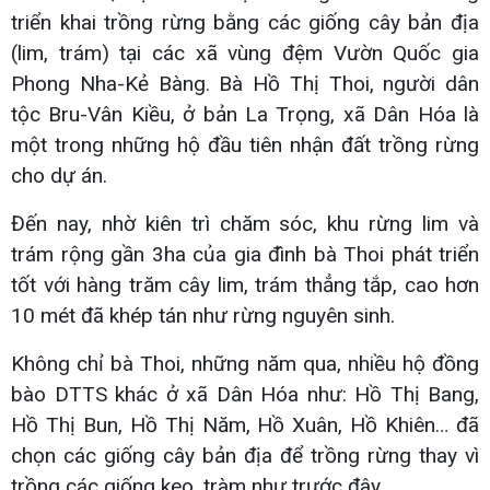
triển khai trồng rừng bằng các giống cây bản địa
(lim, trám) tại các xã vùng đệm Vườn Quốc gia
Phong Nha-Kẻ Bàng. Bà Hồ Thị Thoi, người dân
tộc Bru-Vân Kiều, ở bản La Trọng, xã Dân Hóa là
một trong những hộ đầu tiên nhận đất trồng rừng
cho dự án.
Đến nay, nhờ kiên trì chăm sóc, khu rừng lim và
trám rộng gần 3ha của gia đình bà Thoi phát triển
tốt với hàng trăm cây lim, trám thẳng tắp, cao hơn
10 mét đã khép tán như rừng nguyên sinh.
Không chỉ bà Thoi, những năm qua, nhiều hộ đồng
bào DTTS khác ở xã Dân Hóa như: Hồ Thị Bang,
Hồ Thị Bun, Hồ Thị Năm, Hồ Xuân, Hồ Khiên… đã
chọn các giống cây bản địa để trồng rừng thay vì
trồng các giống keo, tràm như trước đây.