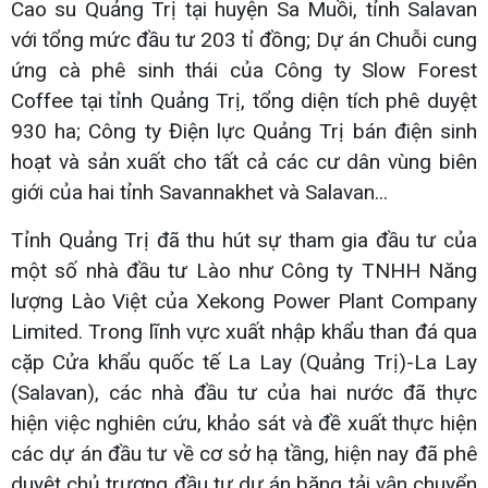
Cao su Quảng Trị tại huyện Sa Muồi, tỉnh Salavan
với tổng mức đầu tư 203 tỉ đồng; Dự án Chuỗi cung
ứng cà phê sinh thái của Công ty Slow Forest
Coffee tại tỉnh Quảng Trị, tổng diện tích phê duyệt
930 ha; Công ty Điện lực Quảng Trị bán điện sinh
hoạt và sản xuất cho tất cả các cư dân vùng biên
giới của hai tỉnh Savannakhet và Salavan...
Tỉnh Quảng Trị đã thu hút sự tham gia đầu tư của
một số nhà đầu tư Lào như Công ty TNHH Năng
lượng Lào Việt của Xekong Power Plant Company
Limited. Trong lĩnh vực xuất nhập khẩu than đá qua
cặp Cửa khẩu quốc tế La Lay (Quảng Trị)-La Lay
(Salavan), các nhà đầu tư của hai nước đã thực
hiện việc nghiên cứu, khảo sát và đề xuất thực hiện
các dự án đầu tư về cơ sở hạ tầng, hiện nay đã phê
duyệt chủ trương đầu tư dự án băng tải vận chuyển