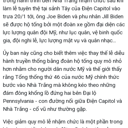
trong hành trình đến Nhà Trắng nhậm chức sau khi
làm lễ tuyên thệ tại sảnh Tây của Điện Capitol vào
trưa 20/1 tới, ông Joe Biden và phu nhân Jill Biden
sẽ được hộ tống bởi một đoàn xe gồm đại diện các
lực lượng quân đội Mỹ, như lục quân, vệ binh quốc
gia, đội nghi lễ, lực lượng mật vụ và quân nhạc...
Ủy ban này cũng cho biết thêm việc thay thế lễ diễu
hành truyền thống bằng đoàn hộ tống quy mô nhỏ
hơn nhằm cho người dân nước Mỹ và thế giới thấy
rằng Tổng thống thứ 46 của nước Mỹ chính thức
bước vào Nhà Trắng mà không kéo theo những
đám đông khổng lồ đứng hai bên Đại lộ
Pennsylvania - con đường nối giữa Điện Capitol và
Nhà Trắng - cổ vũ như thường gặp.
Việc giảm quy mô lễ nhậm chức là một phần trong