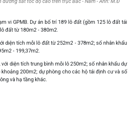
n đường sắt tốc độ cao trên trục Bắc - Nam - Ảnh: M.Đ
 vi GPMB. Dự án bố trí 189 lô đất (gồm 125 lô đất tái
i lô đất từ 180m2 - 380m2.
ới diện tích mỗi lô đất từ 252m2 - 378m2; số nhân khẩu
 195m2 - 199,37m2.
với diện tích trung bình mỗi lô 250m2; số nhân khẩu dự
lô khoảng 200m2; dự phòng cho các hộ tái định cư và số
hông và hạ tầng khác.