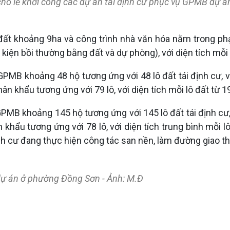
 cho lễ khởi công các dự án tái định cư phục vụ GPMB dự á
đất khoảng 9ha và công trình nhà văn hóa nằm trong phạm
u kiện bồi thường bằng đất và dự phòng), với diện tích mỗ
GPMB khoảng 48 hộ tương ứng với 48 lô đất tái định cư, v
n khẩu tương ứng với 79 lô, với diện tích mỗi lô đất từ
PMB khoảng 145 hộ tương ứng với 145 lô đất tái định cư, 
khẩu tương ứng với 78 lô, với diện tích trung bình mỗi 
ịnh cư đang thực hiện công tác san nền, làm đường giao t
 dự án ở phường Đồng Sơn - Ảnh: M.Đ