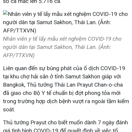
số ca mắc lên 5.716 ca.
Nhân viên y tế lấy mẫu xét nghiệm COVID-19 cho
người dân tại Samut Sakhon, Thái Lan. (Ảnh:
AFP/TTXVN)
Liên quan đến sự bùng phát của ổ dịch COVID-19
tại khu chợ hải sản ở tỉnh Samut Sakhon giáp với
Bangkok, Thủ tướng Thái Lan Prayut Chan-o-cha
đã giao cho Bộ Y tế chuẩn bị đợt phong tỏa mới
trong trường hợp dịch bệnh vượt ra ngoài tầm kiểm
soát.
Thủ tướng Prayut cho biết muốn dành 7 ngày đánh
giá tình hình COVID-19 để quyết định về việc tổ