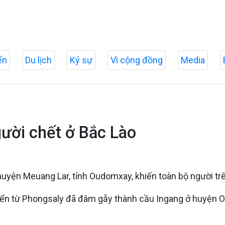
ển
Du lịch
Ký sự
Vì cộng đồng
Media
gười chết ở Bắc Lào
 huyện Meuang Lar, tỉnh Oudomxay, khiến toàn bộ người tr
uyển từ Phongsaly đã đâm gẫy thành cầu Ingang ở huyện 