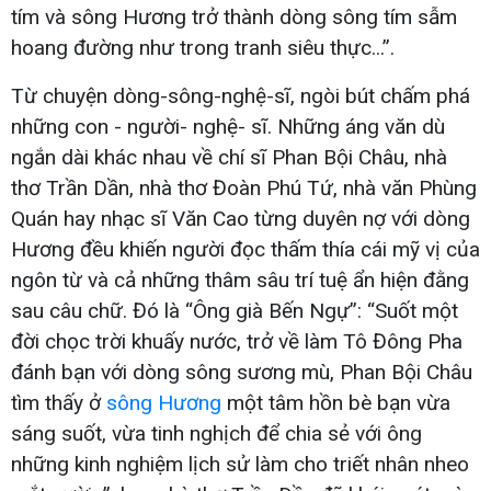
tím và sông Hương trở thành dòng sông tím sẫm
hoang đường như trong tranh siêu thực...”.
Từ chuyện dòng-sông-nghệ-sĩ, ngòi bút chấm phá
những con - người- nghệ- sĩ. Những áng văn dù
ngắn dài khác nhau về chí sĩ Phan Bội Châu, nhà
thơ Trần Dần, nhà thơ Đoàn Phú Tứ, nhà văn Phùng
Quán hay nhạc sĩ Văn Cao từng duyên nợ với dòng
Hương đều khiến người đọc thấm thía cái mỹ vị của
ngôn từ và cả những thâm sâu trí tuệ ẩn hiện đằng
sau câu chữ. Đó là “Ông già Bến Ngự”: “Suốt một
đời chọc trời khuấy nước, trở về làm Tô Đông Pha
đánh bạn với dòng sông sương mù, Phan Bội Châu
tìm thấy ở
sông Hương
một tâm hồn bè bạn vừa
sáng suốt, vừa tinh nghịch để chia sẻ với ông
những kinh nghiệm lịch sử làm cho triết nhân nheo