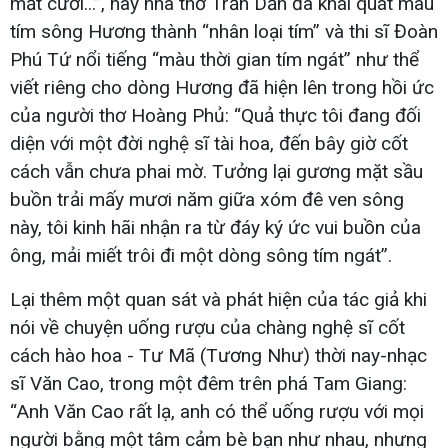
mắt cười...”, hay nhà thơ Trần Dần đã khái quát màu
tím sông Hương thành “nhân loại tím” và thi sĩ Đoàn
Phú Tứ nổi tiếng “màu thời gian tím ngát” như thể
viết riêng cho dòng Hương đã hiện lên trong hồi ức
của người thơ Hoàng Phủ: “Quả thực tôi đang đối
diện với một đời nghệ sĩ tài hoa, đến bây giờ cốt
cách vẫn chưa phai mờ. Tưởng lại gương mặt sầu
buồn trải mấy mươi năm giữa xóm đê ven sông
này, tôi kinh hãi nhận ra từ đáy ký ức vui buồn của
ông, mải miết trôi đi một dòng sông tím ngát”.
Lại thêm một quan sát và phát hiện của tác giả khi
nói về chuyện uống rượu của chàng nghệ sĩ cốt
cách hào hoa - Tư Mã (Tương Như) thời nay-nhạc
sĩ Văn Cao, trong một đêm trên phá Tam Giang:
“Anh Văn Cao rất lạ, anh có thể uống rượu với mọi
người bằng một tâm cảm bè bạn như nhau, nhưng