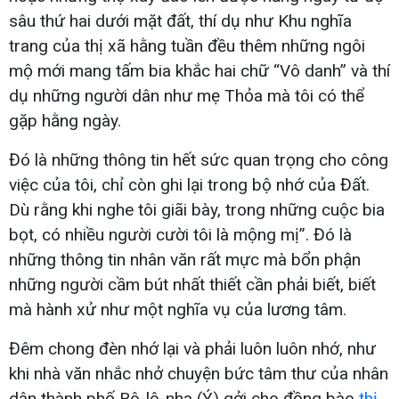
sâu thứ hai dưới mặt đất, thí dụ như Khu nghĩa
trang của thị xã hằng tuần đều thêm những ngôi
mộ mới mang tấm bia khắc hai chữ “Vô danh” và thí
dụ những người dân như mẹ Thỏa mà tôi có thể
gặp hằng ngày.
Đó là những thông tin hết sức quan trọng cho công
việc của tôi, chỉ còn ghi lại trong bộ nhớ của Đất.
Dù rằng khi nghe tôi giãi bày, trong những cuộc bia
bọt, có nhiều người cười tôi là mộng mị”. Đó là
những thông tin nhân văn rất mực mà bổn phận
những người cầm bút nhất thiết cần phải biết, biết
mà hành xử như một nghĩa vụ của lương tâm.
Đêm chong đèn nhớ lại và phải luôn luôn nhớ, như
khi nhà văn nhắc nhở chuyện bức tâm thư của nhân
dân thành phố Bô-lô-nha (Ý) gởi cho đồng bào
thị