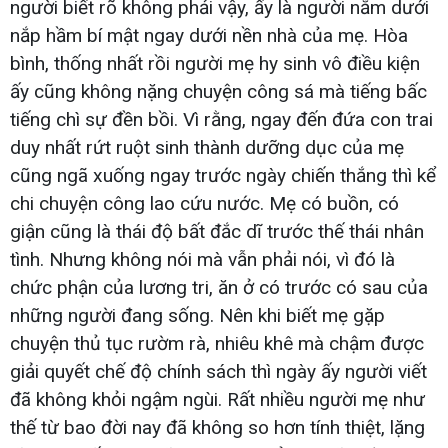
người biết rõ không phải vậy, ấy là người nằm dưới
nắp hầm bí mật ngay dưới nền nhà của mẹ. Hòa
bình, thống nhất rồi người mẹ hy sinh vô điều kiện
ấy cũng không nặng chuyện công sá mà tiếng bấc
tiếng chì sự đền bồi. Vì rằng, ngay đến đứa con trai
duy nhất rứt ruột sinh thành dưỡng dục của mẹ
cũng ngã xuống ngay trước ngày chiến thắng thì kể
chi chuyện công lao cứu nước. Mẹ có buồn, có
giận cũng là thái độ bất đắc dĩ trước thế thái nhân
tình. Nhưng không nói mà vẫn phải nói, vì đó là
chức phận của lương tri, ăn ở có trước có sau của
những người đang sống. Nên khi biết mẹ gặp
chuyện thủ tục rườm rà, nhiêu khê mà chậm được
giải quyết chế độ chính sách thì ngày ấy người viết
đã không khỏi ngậm ngùi. Rất nhiều người mẹ như
thế từ bao đời nay đã không so hơn tính thiệt, lặng