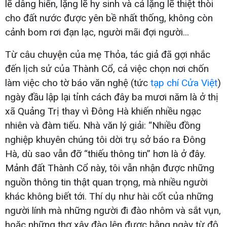
lẽ dâng hiến, lặng lẽ hy sinh và cả lặng lẽ thiệt thòi
cho đất nước được yên bề nhất thống, không còn
cảnh bom rơi đạn lạc, người mãi đợi người...
Từ câu chuyện của mẹ Thỏa, tác giả đã gợi nhắc
đến lịch sử của Thành Cổ, cả việc chọn nơi chốn
làm việc cho tờ báo văn nghệ (tức
tạp chí Cửa Việt
)
ngày đầu lập lại tỉnh cách đây ba mươi năm là ở thị
xã Quảng Trị thay vì Đông Hà khiến nhiều ngạc
nhiên và đàm tiếu. Nhà văn lý giải: “Nhiều đồng
nghiệp khuyên chúng tôi dời trụ sở báo ra Đông
Hà, dù sao vẫn đỡ “thiếu thông tin” hơn là ở đây.
Mảnh đất Thành Cổ này, tôi vẫn nhận được những
nguồn thông tin thật quan trọng, mà nhiều người
khác không biết tới. Thí dụ như hài cốt của những
người lính mà những người đi đào nhôm và sắt vụn,
hoặc những thợ xây đào lên được hằng ngày từ độ