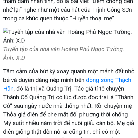
thấm đẫm nhân tình, đó là bài viết “Đêm chong đèn
nhớ lại” nghe như một câu hát của Trịnh Công Sơn
trong ca khúc quen thuộc “Huyền thoại mẹ”.
Tuyển tập của nhà văn Hoàng Phủ Ngọc Tường.
Ảnh: X.D
Tâm cảm của bút ký xoay quanh một mảnh đất nhỏ
bé và duyên dáng nép mình bên
dòng sông Thạch
Hãn
, đó là thị xã Quảng Trị. Tác giả tỉ tê chuyện
Thành Cổ Quảng Trị có lúc được đọc trại là “Thành
Cỏ” sau ngày nước nhà thống nhất. Rồi chuyện mẹ
Thỏa giả điên để che mắt đối phương thời chống
Mỹ suốt nhiều năm trời để nuôi giấu cán bộ. Mẹ giả
điên giống thật đến nỗi ai cũng tin, chỉ có một