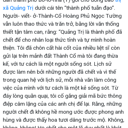
xã Quảng Trị
dưới cái tên “thành phố tuẫn đạo”.
Người- viết- ở-Thành-Cổ Hoàng Phủ Ngọc Tường
vẫn luôn thao thức và trăn trở, bằng lời văn thống
thiết tận tâm can, rằng: “Quảng Trị là thành phố đã
chết để cho nhân loại thức tỉnh và tự mình hoàn
thiện. Tôi đã chôn cất hài cốt của nhiều liệt sĩ còn
gửi lại trên mảnh đất Thành Cổ mà tôi đang thừa
kế, với tư cách là một người sống sót. Lịch sử
được làm nên bởi những người đã chết và vì thế
trong quan hệ với lịch sử, mỗi nhà văn làm công
việc của mình với tư cách là một kẻ sống sót. Từ
đáy lòng quằn quại, tôi cố gắng giải mã bức thông
điệp câm lặng của các anh chị để lại. Rằng, những
người chết đi không hề mong ước được phong anh
hùng và được thấy hoa tươi dâng trước mộ. Không,
không, không! Họ chết cho một lẽ duy nhất là khát