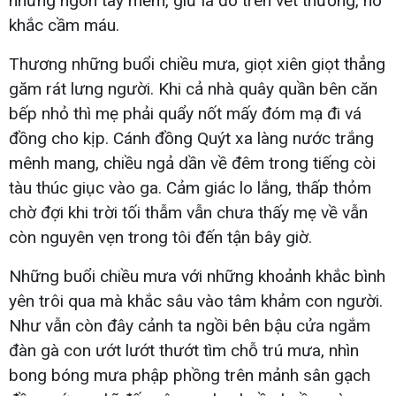
những ngón tay mềm, giữ lá đó trên vết thương, nó
khắc cầm máu.
Thương những buổi chiều mưa, giọt xiên giọt thẳng
găm rát lưng người. Khi cả nhà quây quần bên căn
bếp nhỏ thì mẹ phải quẩy nốt mấy đóm mạ đi vá
đồng cho kịp. Cánh đồng Quýt xa làng nước trắng
mênh mang, chiều ngả dần về đêm trong tiếng còi
tàu thúc giục vào ga. Cảm giác lo lắng, thấp thỏm
chờ đợi khi trời tối thẫm vẫn chưa thấy mẹ về vẫn
còn nguyên vẹn trong tôi đến tận bây giờ.
Những buổi chiều mưa với những khoảnh khắc bình
yên trôi qua mà khắc sâu vào tâm khảm con người.
Như vẫn còn đây cảnh ta ngồi bên bậu cửa ngắm
đàn gà con ướt lướt thướt tìm chỗ trú mưa, nhìn
bong bóng mưa phập phồng trên mảnh sân gạch