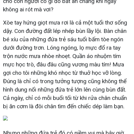
cho con người có gì đó bất an chăng khi ngày
không ai rót mà vơi?
Xòe tay hứng giọt mưa rơi là cả một tuổi thơ sống
dậy. Con đường đất lép nhép bùn lầy lội. Bàn chân
bé xíu của những đứa trẻ sáu tuổi bấm tòe ngón
dưới đường trơn. Lóng ngóng, lọ mực đổ ra tay
trộn nước mưa nhòe nhoẹt. Quần áo nhuộm tím
mực học trò, đâu đâu cũng vương màu tím! Mưa
gợi cho tôi những khó nhọc từ thuở học vỡ lòng.
Đúng là chỉ có trong tưởng tượng cũng không thể
hình dung nổi những đứa trẻ lớn lên cùng bùn đất.
Cả ngày, chỉ có mỗi buổi tối từ khi rửa chân chuẩn
bị ăn cơm là đôi chân tìm đến chiếc dép làm bạn.
Nhưng những đứa trẻ đó có niềm vui mà bây giờ