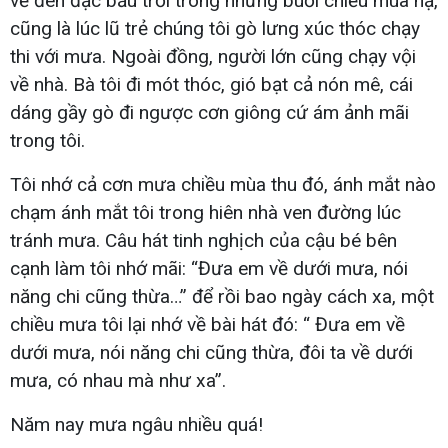
về đen đặc bầu trời trong những buổi chiều mùa hạ,
cũng là lúc lũ trẻ chúng tôi gò lưng xúc thóc chạy
thi với mưa. Ngoài đồng, người lớn cũng chạy vội
về nhà. Bà tôi đi mót thóc, gió bạt cả nón mê, cái
dáng gầy gò đi ngược cơn giông cứ ám ảnh mãi
trong tôi.
Tôi nhớ cả cơn mưa chiều mùa thu đó, ánh mắt nào
chạm ánh mắt tôi trong hiên nhà ven đường lúc
tránh mưa. Câu hát tinh nghịch của cậu bé bên
cạnh làm tôi nhớ mãi: “Đưa em về dưới mưa, nói
năng chi cũng thừa…” để rồi bao ngày cách xa, một
chiều mưa tôi lại nhớ về bài hát đó: “ Đưa em về
dưới mưa, nói năng chi cũng thừa, đôi ta về dưới
mưa, có nhau mà như xa”.
Năm nay mưa ngâu nhiều quá!