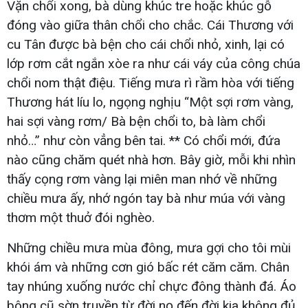
Vặn chổi xong, bà dùng khúc tre hoặc khúc gỗ
đóng vào giữa thân chổi cho chắc. Cái Thương với
cu Tân được bà bện cho cái chổi nhỏ, xinh, lại có
lớp rơm cắt ngắn xòe ra như cái váy của công chúa
chổi nom thật điệu. Tiếng mưa rì rầm hòa với tiếng
Thương hát líu lo, ngọng nghịu “Một sợi rơm vàng,
hai sợi vàng rơm/ Bà bện chổi to, bà làm chổi
nhỏ…” như còn vẳng bên tai. ** Có chổi mới, đứa
nào cũng chăm quét nhà hơn. Bây giờ, mỗi khi nhìn
thấy cọng rơm vàng lại miên man nhớ về những
chiều mưa ấy, nhớ ngón tay bà như múa với vàng
thơm một thuở đói nghèo.
Những chiều mưa mùa đông, mưa gợi cho tôi mùi
khói ám và những cơn gió bấc rét căm căm. Chân
tay nhúng xuống nước chỉ chực đông thành đá. Áo
bông cũ sờn truyền từ đời nọ đến đời kia không đủ