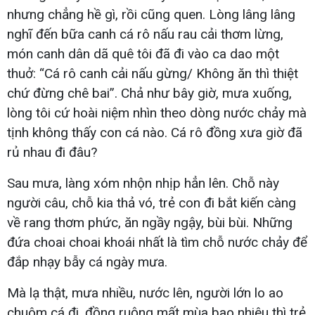
nhưng chẳng hề gì, rồi cũng quen. Lòng lâng lâng
nghĩ đến bữa canh cá rô nấu rau cải thơm lừng,
món canh dân dã quê tôi đã đi vào ca dao một
thuở: “Cá rô canh cải nấu gừng/ Không ăn thì thiệt
chứ đừng chê bai”. Chả như bây giờ, mưa xuống,
lòng tôi cứ hoài niệm nhìn theo dòng nước chảy mà
tịnh không thấy con cá nào. Cá rô đồng xưa giờ đã
rủ nhau đi đâu?
Sau mưa, làng xóm nhộn nhịp hẳn lên. Chỗ này
người câu, chỗ kia thả vó, trẻ con đi bắt kiến càng
về rang thơm phức, ăn ngầy ngậy, bùi bùi. Những
đứa choai choai khoái nhất là tìm chỗ nước chảy để
đắp nhạy bẫy cá ngày mưa.
Mà lạ thật, mưa nhiều, nước lên, người lớn lo ao
chuôm cá đi, đồng ruộng mất mùa bao nhiêu thì trẻ