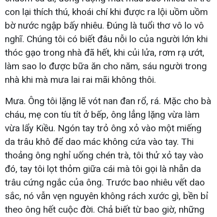
con lại thích thú, khoái chí khi được ra lội uồm uồm
bờ nước ngập bấy nhiêu. Đúng là tuổi thơ vô lo vô
nghĩ. Chúng tôi có biết đâu nỗi lo của người lớn khi
thóc gạo trong nhà đã hết, khi củi lửa, rơm rạ ướt,
làm sao lo được bữa ăn cho năm, sáu người trong
nhà khi mà mưa lai rai mãi không thôi.
Mưa. Ông tôi lặng lẽ vót nan đan rổ, rá. Mặc cho bà
cháu, mẹ con tíu tít ở bếp, ông lẳng lặng vừa làm
vừa lẩy Kiều. Ngón tay trỏ ông xỏ vào một miếng
da trâu khô để dao mác không cứa vào tay. Thi
thoảng ông nghỉ uống chén trà, tôi thử xỏ tay vào
đó, tay tôi lọt thỏm giữa cái mà tôi gọi là nhẫn da
trâu cứng ngắc của ông. Trước bao nhiêu vết dao
sắc, nó vẫn vẹn nguyên không rách xước gì, bền bỉ
theo ông hết cuộc đời. Chả biết từ bao giờ, những