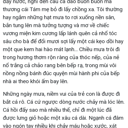
đầy nước, nghĩ đến câu ca dao buồn buồn mà
thương cái Tám mẹ bỏ đi lấy chồng xa. Tôi thường
hay ngắm những hạt mưa to rơi xuống nền sân,
bắn tung lên mà tưởng tượng và mơ về chiếc
vương miện kim cương lấp lánh quên cả nhổ tóc
sâu cho bà để đổi mươi sợi lấy một cái kẹo dồi hay
một que kem hai hào mát lạnh… Chiều mưa trôi đi
trong hương thơm rộn ràng của thóc nếp, của nẻ
nổ trắng cả chảo rang bên bếp rạ, trong mùi vôi
nồng nồng bánh đúc quyện mùi hành phi của bếp
nhà ai theo khói ấm bay lên.
Những ngày mưa, niềm vui của trẻ con là được đi
bắt cá rô. Cá cứ ngược dòng nước chảy mà lóc lên.
Cá hồi đấy sao mà nhiều thế, chỉ đi một lúc đã
được lưng giỏ hoặc một xâu cá dài. Ngạnh cá đâm
vào ngón tay nhiều khi chảy máu hoặc xước, xát