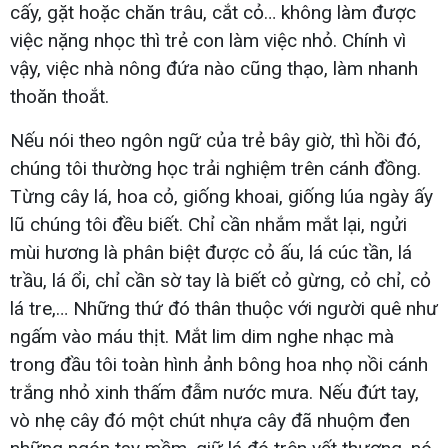
cấy, gặt hoặc chăn trâu, cắt cỏ… không làm được
việc nặng nhọc thì trẻ con làm việc nhỏ. Chính vì
vậy, việc nhà nông đứa nào cũng thạo, làm nhanh
thoăn thoắt.
Nếu nói theo ngôn ngữ của trẻ bây giờ, thì hồi đó,
chúng tôi thường học trải nghiệm trên cánh đồng.
Từng cây lá, hoa cỏ, giống khoai, giống lúa ngày ấy
lũ chúng tôi đều biết. Chỉ cần nhắm mắt lại, ngửi
mùi hương là phân biệt được cỏ ấu, lá cúc tần, lá
trầu, lá ổi, chỉ cần sờ tay là biết cỏ gừng, cỏ chỉ, cỏ
lá tre,… Những thứ đó thân thuộc với người quê như
ngấm vào máu thịt. Mắt lim dim nghe nhạc mà
trong đầu tôi toàn hình ảnh bông hoa nhọ nồi cánh
trắng nhỏ xinh thấm đẫm nước mưa. Nếu đứt tay,
vò nhẹ cây đó một chút nhựa cây đã nhuộm đen