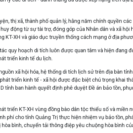
yện, thị xã, thành phố quản lý, hằng năm chính quyền cá
uy động từ sự tài trợ, đóng góp của Nhân dân và xã hội hó
ng KT-XH và giáo dục truyền thống cách mạng ở địa phươ
 tác quy hoạch di tích luôn được quan tâm và hiện đang đư
át triển kinh tế du lịch.
ồn xã hội hóa, hệ thống di tích lịch sử trên địa bàn tỉn
phát triển kinh tế - xã hội được đặc biệt chú trọng khai th
tỉnh ban hành quyết định phê duyệt Đề án bảo tồn, phục d
hát triển KT-XH vùng đồng bào dân tộc thiểu số và miền n
nh phí cho tỉnh Quảng Trị thực hiện nhiệm vụ bảo tồn, phát
rị hòa bình, chuyển tải thông điệp yêu chuộng hòa bình c