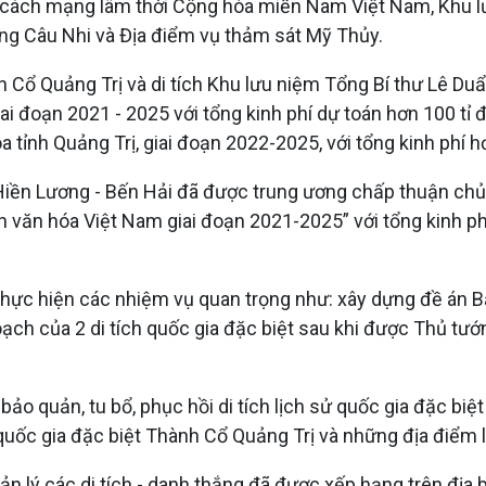
hủ cách mạng lâm thời Cộng hòa miền Nam Việt Nam, Khu l
àng Câu Nhi và Địa điểm vụ thảm sát Mỹ Thủy.
h Cổ Quảng Trị và di tích Khu lưu niệm Tổng Bí thư Lê Du
i đoạn 2021 - 2025 với tổng kinh phí dự toán hơn 100 tỉ 
a tỉnh Quảng Trị, giai đoạn 2022-2025, với tổng kinh phí h
ờ Hiền Lương - Bến Hải đã được trung ương chấp thuận ch
ản văn hóa Việt Nam giai đoạn 2021-2025” với tổng kinh p
c thực hiện các nhiệm vụ quan trọng như: xây dựng đề án B
hoạch của 2 di tích quốc gia đặc biệt sau khi được Thủ tư
ảo quản, tu bổ, phục hồi di tích lịch sử quốc gia đặc biệ
h quốc gia đặc biệt Thành Cổ Quảng Trị và những địa điể
lý các di tích - danh thắng đã được xếp hạng trên địa 