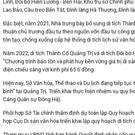
Linh, Đôi bờ Hiền Lương - Bến Hải, Khu trụ sở Chính p
Lao Bảo, Cầu treo Bến Tắt, Đình làng Hà Thượng, Đình l
Đặc biệt, năm 2021, Nhà trưng bày bổ sung di tích Thàn
thuận chủ trương đầu tư theo nguồn vốn đầu tư công gia
tôn tạo, chống xuống cấp hệ thống di tích lịch sử văn hó
Năm 2022, di tích Thành Cổ Quảng Trị và di tích Đôi b
“Chương trình bảo tồn và phát huy bền vững giá trị di s
điện chiếu sáng với kinh phí 65 tỉ đồng.
Hiện nay, Sở Văn hóa, Thể thao và Du lịch đang tiếp tụ
bình” tại Quảng Trị. Triển khai thực hiện nhiệm vụ quy 
Cảng Quân sự Đông Hà).
Phối hợp Sở Tài chính thẩm định dự toán lập Quy hoạch b
hợp Cục Di sản văn hóa triển khai lập quy hoạch di tíc
Tham mưu UBND tỉnh ban hành Quyết định phân cấp quản 