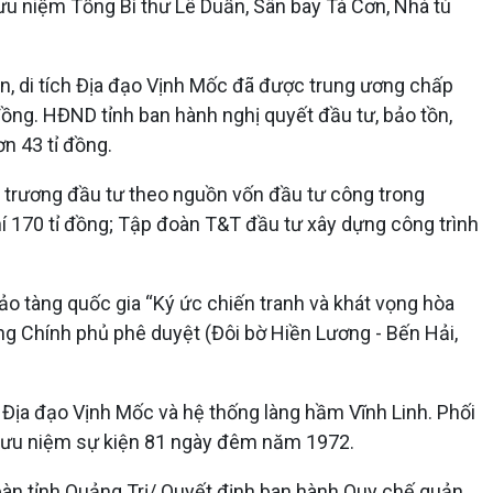
ưu niệm Tổng Bí thư Lê Duẩn, Sân bay Tà Cơn, Nhà tù
ẩn, di tích Địa đạo Vịnh Mốc đã được trung ương chấp
đồng. HĐND tỉnh ban hành nghị quyết đầu tư, bảo tồn,
ơn 43 tỉ đồng.
ủ trương đầu tư theo nguồn vốn đầu tư công trong
hí 170 tỉ đồng; Tập đoàn T&T đầu tư xây dựng công trình
ảo tàng quốc gia “Ký ức chiến tranh và khát vọng hòa
ớng Chính phủ phê duyệt (Đôi bờ Hiền Lương - Bến Hải,
t Địa đạo Vịnh Mốc và hệ thống làng hầm Vĩnh Linh. Phối
m lưu niệm sự kiện 81 ngày đêm năm 1972.
bàn tỉnh Quảng Trị/ Quyết định ban hành Quy chế quản