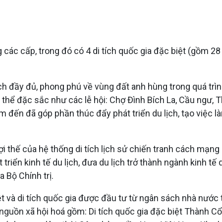
 các cấp, trong đó có 4 di tích quốc gia đặc biệt (gồm 28 
ách đầy đủ, phong phú về vùng đất anh hùng trong quá tr
t thể đặc sắc như các lễ hội: Chợ Đình Bích La, Cầu ngư,
m đến đã góp phần thúc đẩy phát triển du lịch, tạo việc l
 lợi thế của hệ thống di tích lịch sử chiến tranh cách mạn
t triển kinh tế du lịch, đưa du lịch trở thành ngành kinh tế
 Bộ Chính trị.
iệt và di tích quốc gia được đầu tư từ ngân sách nhà nước
c nguồn xã hội hoá gồm: Di tích quốc gia đặc biệt Thành C