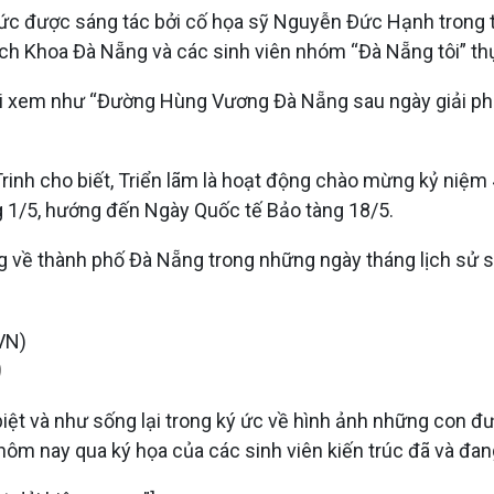
5 bức được sáng tác bởi cố họa sỹ Nguyễn Đức Hạnh trong 
ách Khoa Đà Nẵng và các sinh viên nhóm “Đà Nẵng tôi” th
 xem như “Đường Hùng Vương Đà Nẵng sau ngày giải phón
inh cho biết, Triển lãm là hoạt động chào mừng kỷ niệm
 1/5, hướng đến Ngày Quốc tế Bảo tàng 18/5.
ng về thành phố Đà Nẵng trong những ngày tháng lịch sử 
)
ệt và như sống lại trong ký ức về hình ảnh những con đư
hôm nay qua ký họa của các sinh viên kiến trúc đã và đan