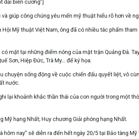
t dải biên cương”]
i và giúp công chúng yêu mến mỹ thuật hiểu rõ hơn về ngh
 Hội Mỹ thuật Việt Nam, ông đã có nhiều tác phẩm tham 
có mặt tại những điểm nóng của mặt trận Quảng Đà. Tay
Quế Sơn, Hiệp Đức, Trà My… để ký họa.
u chuyện sống động về cuộc chiến đấu quyết liệt, vô cùng
ất nước.
hi lại khoảnh khắc thần thái của con người trong một thờ
 Mỹ hạng Nhất; Huy chương Giải phóng hạng Nhất.
à hôm nay” sẽ diễn ra đến hết ngày 20/5 tại Bảo tàng Mỹ