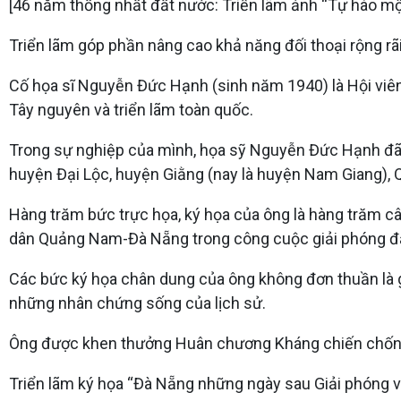
[46 năm thống nhất đất nước: Triển lãm ảnh “Tự hào mộ
Triển lãm góp phần nâng cao khả năng đối thoại rộng rã
Cố họa sĩ Nguyễn Đức Hạnh (sinh năm 1940) là Hội viên
Tây nguyên và triển lãm toàn quốc.
Trong sự nghiệp của mình, họa sỹ Nguyễn Đức Hạnh đã 
huyện Đại Lộc, huyện Giằng (nay là huyện Nam Giang), 
Hàng trăm bức trực họa, ký họa của ông là hàng trăm câ
dân Quảng Nam-Đà Nẵng trong công cuộc giải phóng đ
Các bức ký họa chân dung của ông không đơn thuần là g
những nhân chứng sống của lịch sử.
Ông được khen thưởng Huân chương Kháng chiến chống
Triển lãm ký họa “Đà Nẵng những ngày sau Giải phóng v