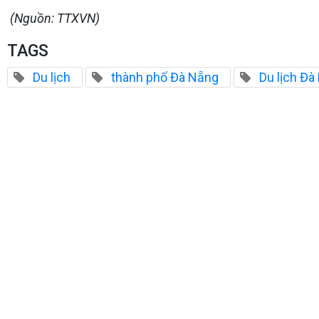
(Nguồn: TTXVN)
TAGS
Du lịch
thành phố Đà Nẵng
Du lịch Đà