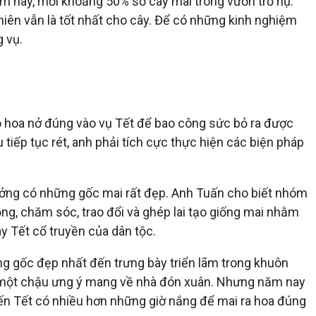
m này, mới khoảng 50% số cây mai trong vườn trổ nụ.
hiên vẫn là tốt nhất cho cây. Để có những kinh nghiệm
g vụ.
ho hoa nở đúng vào vụ Tết để bao công sức bỏ ra được
tiếp tục rét, anh phải tích cực thực hiện các biện pháp
ng có những gốc mai rất đẹp. Anh Tuấn cho biết nhóm
ng, chăm sóc, trao đổi và ghép lai tạo giống mai nhằm
ày Tết cổ truyền của dân tộc.
 gốc đẹp nhất đến trưng bày triển lãm trong khuôn
n một chậu ưng ý mang về nhà đón xuân. Nhưng năm nay
n Tết có nhiều hơn những giờ nắng để mai ra hoa đúng