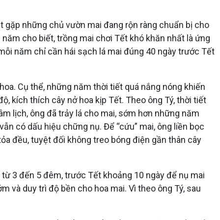
bắt gặp những chủ vườn mai đang rộn ràng chuẩn bị cho
 năm cho biết, trồng mai chơi Tết khó khăn nhất là ứng
g, mỗi năm chỉ cần hái sạch lá mai đúng 40 ngày trước Tết
 hoa. Cụ thể, những năm thời tiết quá nắng nóng khiến
ộ, kích thích cây nở hoa kịp Tết. Theo ông Tý, thời tiết
âm lịch, ông đã trảy lá cho mai, sớm hơn những năm
vẫn có dấu hiệu chững nụ. Để “cứu” mai, ông liền bọc
tỏa đều, tuyệt đối không treo bóng điện gần thân cây
 từ 3 đến 5 đêm, trước Tết khoảng 10 ngày để nụ mai
m và duy trì độ bền cho hoa mai. Vì theo ông Tý, sau