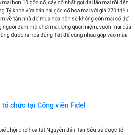
ai hơn 10 gốc cổ, cây cổ nhất gọi đại lão mai rồi đến
g Tý khoe vừa bán hai gốc cổ hoa mai với giá 270 triệu
tìm về tận nhà để mua hoa nên sẽ không còn mai cổ để
ng người đam mê chơi mai. Ông quan niệm, vườn mai của
c cũng được ra hoa đúng Tết để cùng nhau góp vào mùa
tổ chức tại Công viên Fidel
iết, hội chợ hoa tết Nguyên đán Tân Sửu sẽ được tổ