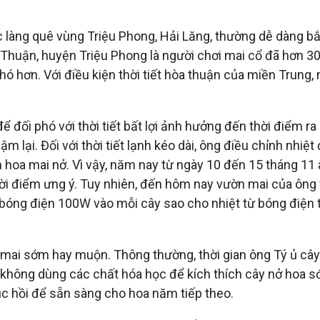
ác làng quê vùng Triệu Phong, Hải Lăng, thường dễ dàng 
 Thuận, huyện Triệu Phong là người chơi mai cổ đã hơn 30
g khó hơn. Với điều kiện thời tiết hòa thuận của miền Trun
 đối phó với thời tiết bất lợi ảnh hưởng đến thời điểm ra
lại. Đối với thời tiết lạnh kéo dài, ông điều chỉnh nhiệt đ
 hoa mai nở. Vì vậy, năm nay từ ngày 10 đến 15 tháng 11 
hời điểm ưng ý. Tuy nhiên, đến hôm nay vườn mai của ông 
2 bóng điện 100W vào mỗi cây sao cho nhiệt từ bóng điện 
 mai sớm hay muộn. Thông thường, thời gian ông Tý ủ cây
 không dùng các chất hóa học để kích thích cây nở hoa sớ
ục hồi để sẵn sàng cho hoa năm tiếp theo.