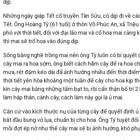
dịp.
Những ngày giáp Tết cổ truyền Tân Sửu, có dịp đi về c
Tết. Ông Hoàng Tý (61 tuổi) ở thôn Võ Phúc An, xã Triệu
phó với thời tiết, đối với đại lão mai và cổ hoa mai càn
thì mai sẽ trổ hoa vào đúng dịp.
Sống bằng nghề trồng mai nên ông Tý luôn có bí quyết để
cây mai ra hoa sớm, ông biết cách hãm cây để ra hoa chậm 
mưa, rét đậm kéo dài đã ảnh hưởng nhiều đến thời điểm
thời tiết yên hòa khoảng một tuần để cây cho hoa kịp t
kín cây mai bằng những tấm bạt to, rồi cẩn thận bố trí 
làm háp thân, cành cây, cách làm này gọi là ủ mai.
Căn cứ vào kích thước nụ của từng cây để quyết định ủ
bắt đầu bung vỏ lụa, chuẩn bị cho hoa. Ông Tý tuyệt đối
mỗi đợt ép nở như thế cây mai sẽ bị ảnh hưởng, khó ph