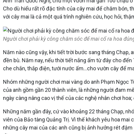
Anh Trần Quốc Nghị, chủ một vườn mai gần 100 chậu ở đ
Cho dù hiểu rất rõ đặc tính của cây mai để chăm bón, t
với cây mai là cả một quá trình nghiên cứu, học hỏi, th
Người chơi phải kỳ công chăm sóc để mai cổ ra hoa đúng d
Năm nào cũng vậy, khi tiết trời bước sang tháng Chạp, 
đền bù. Năm nay, nếu thời tiết nắng ấm từ đây cho đến T
che chắn, thắp điện, tưới nước ấm…cho vườn cây để mai 
Nhóm những người chơi mai vàng do anh Phạm Ngọc Tuấ
của anh gồm gần 20 thành viên, là những người đam mê 
ngày càng nâng cao vị thế của các nghệ nhân chơi hoa; đ
Những năm gần đây, cứ vào khoảng 22 tháng Chạp, nhóm
viên của Bảo tàng Quảng Trị. Vì thế khách yêu hoa ma
những cây mai của các anh cũng bị ảnh hưởng rét đậm 