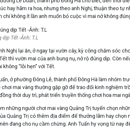
ường Lê Duẩn, thành phố Đông Hà cho biết, đến thời điể
húc hay hãm ra hoa, nhưng theo anh Nghị, thuận theo tự n
ậm chí không ít lần anh muốn bỏ cuộc vì mai nở không đún
ịp Tết -Ảnh: T.L​
anh Nghị lại ăn, ở ngay tại vườn cây, kỳ công chăm sóc c
ết thì vườn mai của anh bung nụ, nở rộ đúng dịp. Còn nếu 
không “lỗi hẹn” với Tết.
n, ở phường Đông Lễ, thành phố Đông Hà làm nhóm trưở
chơi mai vàng thường gặp gỡ để trao đổi kinh nghiệm trồ
ồng thời duy trì, phát triển truyền thống chơi hoa mai ng
 những người chơi mai vàng Quảng Trị tuyển chọn những
i của Quảng Trị có thêm địa điểm để thưởng lãm hay chọ
nên đang cho nụ cầm chừng. Anh Tuấn hy vọng từ nay đế