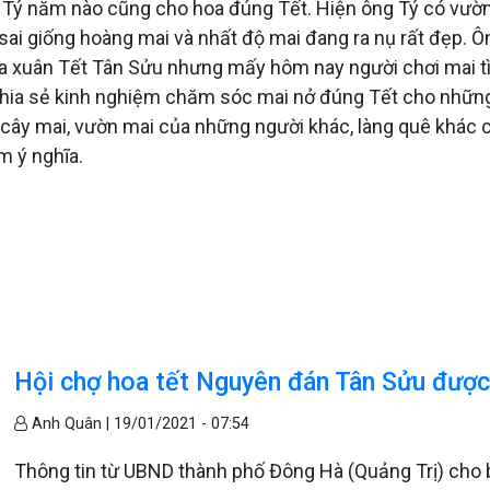
Tý năm nào cũng cho hoa đúng Tết. Hiện ông Tý có vườn m
ai giống hoàng mai và nhất độ mai đang ra nụ rất đẹp. Ôn
oa xuân Tết Tân Sửu nhưng mấy hôm nay người chơi mai 
i chia sẻ kinh nghiệm chăm sóc mai nở đúng Tết cho nhữ
u cây mai, vườn mai của những người khác, làng quê khá
 ý nghĩa.
Hội chợ hoa tết Nguyên đán Tân Sửu được 
Anh Quân |
19/01/2021 - 07:54
Thông tin từ UBND thành phố Đông Hà (Quảng Trị) cho b