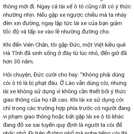
thông mới đi. Ngay cả tài xế ô tô cũng rất có ý thức
nhường nhịn. Nếu gặp xe ngược chiều mà ta nháy
đèn xin đường, ngay lập tức lái xe của bạn giảm
tốc độ và tấp xe vào lề nhường đường cho.
Khi đến Viên Chăn, tôi gặp Đức, một Việt kiều quê
Hà Tĩnh đã sinh sống ở đây từ lúc nhỏ, đến giờ đã
hơn 30 năm.
Hỏi chuyện, Đức cười cho hay: “Không phải dùng
còi ô tô là bị phạt đâu. Ở Lào vẫn dùng còi, nhưng
lái xe không sử dụng vì không cần thiết bởi ý thức
giao thông của họ rất cao. Khi lái xe sử dụng còi
chỉ trong các trường hợp phía trước có người đang
vi phạm giao thông hoặc bắt gặp lái xe ô tô khác
đang đỗ xe sai tuyến quy định là người ta còi để
nhắc nhở. Đi trên đường phố mà nghe tiếng còi thì