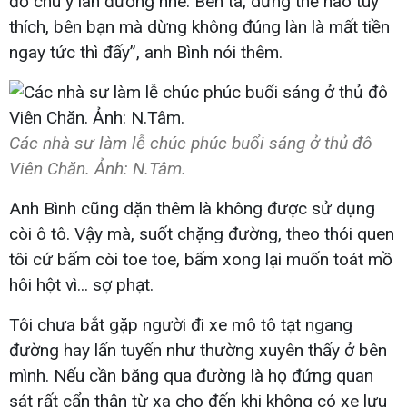
đỏ chú ý làn đường nhé. Bên ta, dừng thế nào tùy
thích, bên bạn mà dừng không đúng làn là mất tiền
ngay tức thì đấy”, anh Bình nói thêm.
Các nhà sư làm lễ chúc phúc buổi sáng ở thủ đô
Viên Chăn. Ảnh: N.Tâm.
Anh Bình cũng dặn thêm là không được sử dụng
còi ô tô. Vậy mà, suốt chặng đường, theo thói quen
tôi cứ bấm còi toe toe, bấm xong lại muốn toát mồ
hôi hột vì... sợ phạt.
Tôi chưa bắt gặp người đi xe mô tô tạt ngang
đường hay lấn tuyến như thường xuyên thấy ở bên
mình. Nếu cần băng qua đường là họ đứng quan
sát rất cẩn thận từ xa cho đến khi không có xe lưu