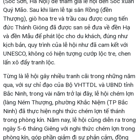
(Sóc Sơn, Hà Nội) để tham gia lễ hội đền Sóc xuân
Quý Mão. Sau khi làm lễ tại sân Rồng (đền
Thượng), giò hoa tre và trầu cau được cung tiến
đức Thánh Gióng đã được san sẻ đưa về đền Hạ
và đền Mẫu để phát lộc cho du khách, đúng như
kịch bản, quy trình của lễ hội như đã cam kết với
UNESCO, không có hiện tượng cướp lộc tre, chen
lấn xô đẩy tranh lộc.
Từng là lễ hội gây nhiều tranh cãi trong những năm
qua, với sự chỉ đạo của Bộ VHTTDL và UBND tỉnh
Bắc Ninh, trong vài năm trở lại đây, lễ hội chém lợn
(làng Ném Thượng, phường Khắc Niệm (TP Bắc
Ninh) đã thực hiện nghi thức chém lợn tế thánh
trong phòng kín. Năm nay, lễ hội cũng diễn ra trong
ngày 5-6 tháng Giêng với nghi thức chém lợn trong
phòng kín, góp phần giảm đi sự phản cảm, đồng