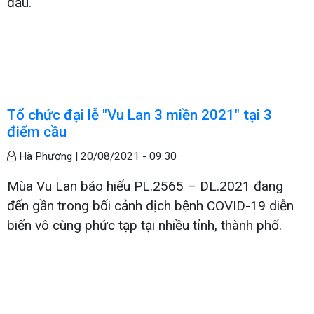
đầu.
Tổ chức đại lễ "Vu Lan 3 miền 2021" tại 3
điểm cầu
Hà Phương |
20/08/2021 - 09:30
Mùa Vu Lan báo hiếu PL.2565 – DL.2021 đang
đến gần trong bối cảnh dịch bệnh COVID-19 diễn
biến vô cùng phức tạp tại nhiều tỉnh, thành phố.