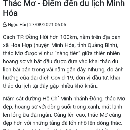
Thác Mơ - Điểm đến du lịch Minh
Hóa
Ngọc Hải |
27/08/2021 06:05
Cách TP. Đồng Hới hơn 100km, nằm trên địa bàn
xã Hóa Hợp (huyện Minh Hóa, tỉnh Quảng Bình),
thác Mơ được ví như “nàng tiên” giữa thiên nhiên
hoang sơ và bắt đầu được đưa vào khai thác du
lịch bài bản trong vài năm gần đây. Nhưng, do ảnh
hưởng của đại dịch Covid-19, đơn vị đầu tư, khai
thác du lịch tại đây gặp nhiều khó khăn…
Nằm sát đường Hồ Chí Minh nhánh Đông, thác Mơ
đẹp, hoang sơ với dòng suối trong xanh, mát lạnh
len lỏi giữa đại ngàn. Càng lên cao, thác Mơ càng
đẹp hơn với những tảng đá lớn nhô lên dòng thác.