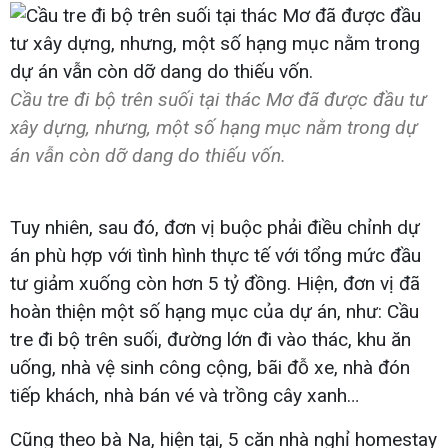
Cầu tre đi bộ trên suối tại thác Mơ đã được đầu tư
xây dựng, nhưng, một số hạng mục nằm trong dự
án vẫn còn dỡ dang do thiếu vốn.
Tuy nhiên, sau đó, đơn vị buộc phải điều chỉnh dự
án phù hợp với tình hình thực tế với tổng mức đầu
tư giảm xuống còn hơn 5 tỷ đồng. Hiện, đơn vị đã
hoàn thiện một số hạng mục của dự án, như: Cầu
tre đi bộ trên suối, đường lớn đi vào thác, khu ăn
uống, nhà vệ sinh công cộng, bãi đỗ xe, nhà đón
tiếp khách, nhà bán vé và trồng cây xanh…
Cũng theo bà Na, hiện tại, 5 căn nhà nghỉ homestay