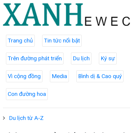
Trang chủ
Tin tức nổi bật
Trên đường phát triển
Du lịch
Ký sự
Vì cộng đồng
Media
Bình dị & Cao quý
Con đường hoa
Du lịch từ A-Z