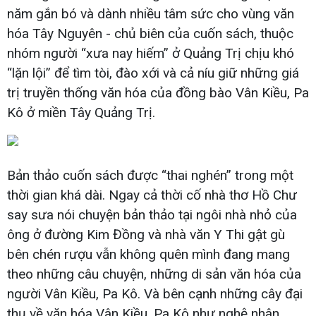
năm gắn bó và dành nhiều tâm sức cho vùng văn
hóa Tây Nguyên - chủ biên của cuốn sách, thuộc
nhóm người “xưa nay hiếm” ở Quảng Trị chịu khó
“lặn lội” để tìm tòi, đào xới và cả níu giữ những giá
trị truyền thống văn hóa của đồng bào Vân Kiều, Pa
Kô ở miền Tây Quảng Trị.
Bản thảo cuốn sách được “thai nghén” trong một
thời gian khá dài. Ngay cả thời cố nhà thơ Hồ Chư
say sưa nói chuyện bản thảo tại ngôi nhà nhỏ của
ông ở đường Kim Đồng và nhà văn Y Thi gật gù
bên chén rượu vẫn không quên mình đang mang
theo những câu chuyện, những di sản văn hóa của
người Vân Kiều, Pa Kô. Và bên cạnh những cây đại
thụ về văn hóa Vân Kiều, Pa Kô như nghệ nhân