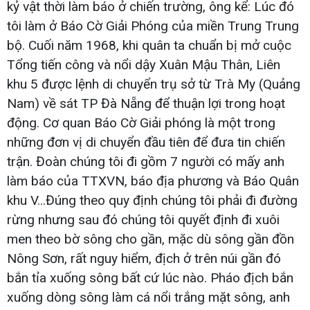
kỷ vật thời làm báo ở chiến trường, ông kể: Lúc đó
tôi làm ở Báo Cờ Giải Phóng của miền Trung Trung
bộ. Cuối năm 1968, khi quân ta chuẩn bị mở cuộc
Tổng tiến công và nổi dậy Xuân Mậu Thân, Liên
khu 5 được lệnh di chuyển trụ sở từ Trà My (Quảng
Nam) về sát TP Đà Nẵng để thuận lợi trong hoạt
động. Cơ quan Báo Cờ Giải phóng là một trong
những đơn vị di chuyển đầu tiên để đưa tin chiến
trận. Đoàn chúng tôi đi gồm 7 người có mấy anh
làm báo của TTXVN, báo địa phương và Báo Quân
khu V...Đúng theo quy định chúng tôi phải đi đường
rừng nhưng sau đó chúng tôi quyết định đi xuôi
men theo bờ sông cho gần, mặc dù sông gần đồn
Nông Sơn, rất nguy hiểm, địch ở trên núi gần đó
bắn tỉa xuống sông bất cứ lúc nào. Pháo địch bắn
xuống dòng sông làm cá nổi trắng mặt sông, anh