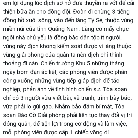
em lợi dụng lúc địch sơ hở đưa thuyền ra vớt để cải
thiện bữa ăn cho đồng đội. Đoàn đi chừng 3 tiếng
đồng hồ xuôi sông, vào đến làng Tý Sé, thuộc vùng
miền núi của tỉnh Quảng Nam. Làng có mấy chục
ngôi nhà chủ yếu là đồng bào dân tộc ít người,
vùng này địch không kiểm soát được vì làng thuộc
vùng giải phóng của quân ta nên địch chỉ thỉnh
thoảng đi càn. Chiến trường Khu 5 những tháng
ngày bom đạn ác liệt, các phóng viên được phân
công xuống những vùng tiếp giáp địch để tác
nghiệp, phản ánh về tình hình chiến sự. Tòa soạn
chỉ có 3 người vừa viết bài, vẽ tranh, trình bày báo,
vừa phải lo gùi gạo. Nhằm bảo đảm bí mật, Tòa
soạn Báo Cờ Giải phóng phải liên tục thay đổi vị trí
đóng quân, để tiện lợi trong cơ động và làm việc,
mỗi phóng viên được cấp 1 chiếc võng dù.