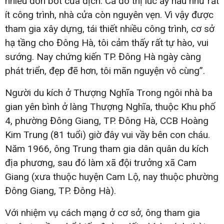
nhiều đồn bốt của địch. Cả đô thị lúc ấy hầu như rất
ít công trình, nhà cửa còn nguyên vẹn. Vì vậy được
tham gia xây dựng, tái thiết nhiều công trình, cơ sở
hạ tầng cho Đông Hà, tôi cảm thấy rất tự hào, vui
sướng. Nay chứng kiến TP. Đông Hà ngày càng
phát triển, đẹp đẽ hơn, tôi mãn nguyện vô cùng”.
Người du kích ở Thượng Nghĩa Trong ngôi nhà ba
gian yên bình ở làng Thượng Nghĩa, thuộc Khu phố
4, phường Đông Giang, TP. Đông Hà, CCB Hoàng
Kim Trung (81 tuổi) giờ đây vui vầy bên con cháu.
Năm 1966, ông Trung tham gia dân quân du kích
địa phương, sau đó làm xã đội trưởng xã Cam
Giang (xưa thuộc huyện Cam Lộ, nay thuộc phường
Đông Giang, TP. Đông Hà).
Với nhiệm vụ cách mạng ở cơ sở, ông tham gia