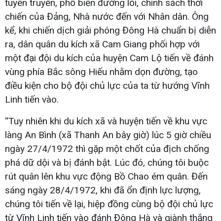
tuyên truyền, phổ biến đường lối, chính sách thời
chiến của Đảng, Nhà nước đến với Nhân dân. Ông
kể, khi chiến dịch giải phóng Đông Hà chuẩn bị diễn
ra, dân quân du kích xã Cam Giang phối hợp với
một đại đội du kích của huyện Cam Lộ tiến về đánh
vùng phía Bắc sông Hiếu nhằm dọn đường, tạo
điều kiện cho bộ đội chủ lực của ta từ hướng Vĩnh
Linh tiến vào.
“Tuy nhiên khi du kích xã và huyện tiến về khu vực
làng An Bình (xã Thanh An bây giờ) lúc 5 giờ chiều
ngày 27/4/1972 thì gặp một chốt của địch chống
phá dữ dội và bị đánh bật. Lúc đó, chúng tôi buộc
rút quân lên khu vực động Bồ Chao ém quân. Đến
sáng ngày 28/4/1972, khi đã ổn định lực lượng,
chúng tôi tiến về lại, hiệp đồng cùng bộ đội chủ lực
từ Vĩnh Linh tiến vào đánh Đông Hà và giành thắng