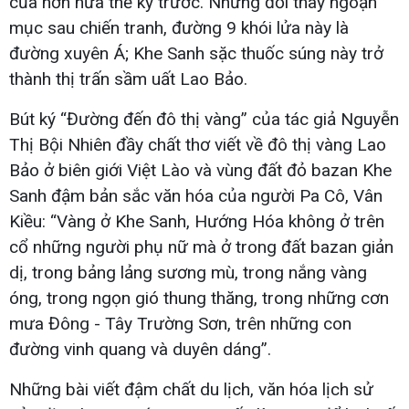
của hơn nửa thế kỷ trước. Những đổi thay ngoạn
mục sau chiến tranh, đường 9 khói lửa này là
đường xuyên Á; Khe Sanh sặc thuốc súng này trở
thành thị trấn sầm uất Lao Bảo.
Bút ký “Đường đến đô thị vàng” của tác giả Nguyễn
Thị Bội Nhiên đầy chất thơ viết về đô thị vàng Lao
Bảo ở biên giới Việt Lào và vùng đất đỏ bazan Khe
Sanh đậm bản sắc văn hóa của người Pa Cô, Vân
Kiều: “Vàng ở Khe Sanh, Hướng Hóa không ở trên
cổ những người phụ nữ mà ở trong đất bazan giản
dị, trong bảng lảng sương mù, trong nắng vàng
óng, trong ngọn gió thung thăng, trong những cơn
mưa Đông - Tây Trường Sơn, trên những con
đường vinh quang và duyên dáng”.
Những bài viết đậm chất du lịch, văn hóa lịch sử