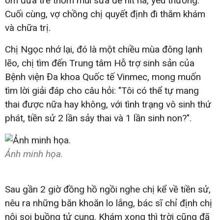
ôm đứa trẻ thơm mùi sữa để hít hà, yêu thương.
Cuối cùng, vợ chồng chị quyết định đi thăm khám
và chữa trị.
Chị Ngọc nhớ lại, đó là một chiều mùa đông lạnh
lẽo, chị tìm đến Trung tâm Hỗ trợ sinh sản của
Bệnh viện Đa khoa Quốc tế Vinmec, mong muốn
tìm lời giải đáp cho câu hỏi: "Tôi có thể tự mang
thai được nữa hay không, với tình trạng vô sinh thứ
phát, tiền sử 2 lần sảy thai và 1 lần sinh non?".
Ảnh minh họa.
Sau gần 2 giờ đồng hồ ngồi nghe chị kể về tiền sử,
nêu ra những băn khoăn lo lắng, bác sĩ chỉ định chị
nội soi buồng tử cung. Khám xong thì trời cũng đã