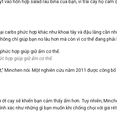
vào hỗn hợp salad rau bina của bạn, vì trái cây họ cam qu
ại carbs phức hợp khác như khoai tây và đậu lăng cần nh
hông chỉ giúp bạn no lâu hơn mà còn vì cơ thể đang phải 
ức hợp giúp giữ ấm cơ thể.
ệt," Minchen nói. Một nghiên cứu năm 2011 được công bố 
hư ớt cay sẽ khiến bạn cảm thấy ấm hơn. Tuy nhiên, Minc
nh xác như những gì bạn muốn khi chống chọi với giá rét