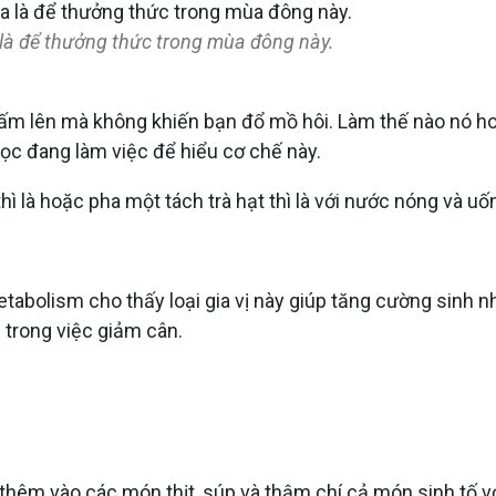
a là để thưởng thức trong mùa đông này.
bạn ấm lên mà không khiến bạn đổ mồ hôi. Làm thế nào nó 
ọc đang làm việc để hiểu cơ chế này.
ì là hoặc pha một tách trà hạt thì là với nước nóng và uố
abolism cho thấy loại gia vị này giúp tăng cường sinh nh
 trong việc giảm cân.
 thêm vào các món thịt, súp và thậm chí cả món sinh tố v