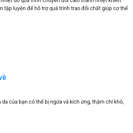
iệt do quá trình chuyển đổi calo thành nhiệt khiến
tập luyện để hỗ trợ quá trình trao đổi chất giúp cơ thể
về
n da của bạn có thể bị ngứa và kích ứng, thậm chí khô,