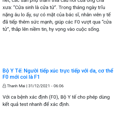
hết, các sản phụ thấm thía câu nói của ông cha
xưa: “Cửa sinh là cửa tử”. Trong tháng ngày trĩu
nặng âu lo ấy, sự có mặt của bác sĩ, nhân viên y tế
đã tiếp thêm sức mạnh, giúp các F0 vượt qua “cửa
tử”, thắp lên niềm tin, hy vọng vào cuộc sống.
Bộ Y Tế: Người tiếp xúc trực tiếp với da, cơ thể
F0 mới coi là F1
Thanh Mai |
31/12/2021 - 06:06
Với ca bệnh xác định (F0), Bộ Y tế cho phép dùng
kết quả test nhanh để xác định.