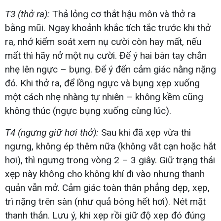
T3 (thở ra):
Thả lỏng cơ thắt hậu môn và thở ra
bằng mũi. Ngay khoảnh khắc tích tắc trước khi thở
ra, nhớ kiểm soát xem nụ cười còn hay mất, nếu
mất thì hãy nở một nụ cười. Để ý hai bàn tay chằn
nhẹ lên ngực – bụng. Để ý đến cảm giác nằng nặng
đó. Khi thở ra, để lồng ngực và bụng xẹp xuống
một cách nhẹ nhàng tự nhiên – không kềm cũng
không thúc (ngực bụng xuống cùng lúc).
T4 (ngưng giữ hơi thở):
Sau khi đã xẹp vừa thì
ngưng, không ép thêm nữa (không vắt cạn hoặc hắt
hơi), thì ngưng trong vòng 2 – 3 giây. Giữ trạng thái
xẹp này không cho không khí đi vào nhưng thanh
quản vẫn mở. Cảm giác toàn thân phẳng dẹp, xẹp,
trì nặng trên sàn (như quả bóng hết hơi). Nét mặt
thanh thản. Lưu ý, khi xẹp rồi giữ độ xẹp đó đúng