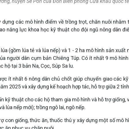
ờng, huyện Sê Pôn của Đồn Biên phòng Cửa khẩu quốc tế L
 dựng các mô hình điểm về trồng trọt, chăn nuôi nhằm t
cao năng lực khoa học kỹ thuật cho đội ngũ nông dân đi
lúa (gồm lúa tẻ và lúa nếp) và 1 - 2 ha mô hình sản xuất
 của người dân cụm bản Chiêng Túp. Có ít nhất 9 mô hình
 hộ tại 3 bản Na, Cọc, Súp Sa lu.
được ít nhất 6 nông dân chủ chốt giúp chuyển giao các k
 năm 2025 và xây dựng kế hoạch hợp tác, hỗ trợ giữa 2 tỉnh
ấn kỹ thuật cho các hộ tham gia mô hình và hỗ trợ giống,
à lúa nếp mới); trồng ngô lai, ngô nếp.
ợ con giống, thức ăn, thuốc thú y xây dựng một số mô hì
hức ăn phục vụ chăn nuôi.