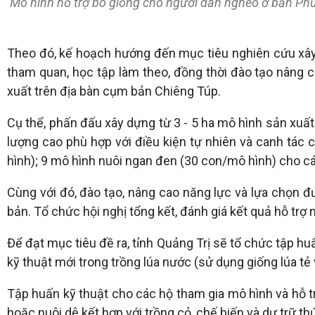
Mô hình hỗ trợ bò giống cho người dân nghèo ở bản Phư
Theo đó, kế hoạch hướng đến mục tiêu nghiên cứu xây
tham quan, học tập làm theo, đồng thời đào tạo nâng 
xuất trên địa bàn cụm bản Chiêng Túp.
Cụ thể, phấn đấu xây dựng từ 3 - 5 ha mô hình sản xuất 
lượng cao phù hợp với điều kiện tự nhiên và canh tác
hình); 9 mô hình nuôi ngan đen (30 con/mô hình) cho các
Cùng với đó, đào tạo, nâng cao năng lực và lựa chọn 
bản. Tổ chức hội nghị tổng kết, đánh giá kết quả hỗ trợ
Để đạt mục tiêu đề ra, tỉnh Quảng Trị sẽ tổ chức tập hu
kỹ thuật mới trong trồng lúa nước (sử dụng giống lúa tẻ v
Tập huấn kỹ thuật cho các hộ tham gia mô hình và hỗ tr
hoặc nuôi dê kết hợp với trồng cỏ, chế biến và dự trữ t