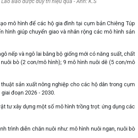
ao Bảo được duy trì hiệu quả - Ảnh: K.S
ạo mô hình để các hộ gia đình tại cụm bản Chiêng Túp
ển hình giúp chuyển giao và nhân rộng các mô hình sản
 ngô nếp và ngô lai bằng bộ giống mới có năng suất, chất
 nuôi bò (2 con/mô hình); 9 mô hình nuôi dê (5 con/mô
ỹ thuật sản xuất nông nghiệp cho các hộ dân trong cụm
 giai đoạn 2026 - 2030.
 vật tư xây dựng một số mô hình trồng trọt: ứng dụng các
nh trình diễn chăn nuôi như: mô hình nuôi ngan, nuôi bò