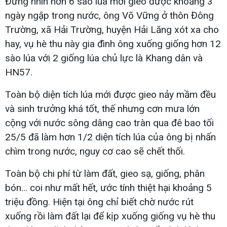
Đứng nhìn hơn 6 sào lúa mới gieo được khoảng 3
ngày ngập trong nước, ông Võ Vững ở thôn Đông
Trường, xã Hải Trường, huyện Hải Lăng xót xa cho
hay, vụ hè thu này gia đình ông xuống giống hơn 12
sào lúa với 2 giống lúa chủ lực là Khang dân và
HN57.
Toàn bộ diện tích lúa mới được gieo nảy mầm đều
và sinh trưởng khá tốt, thế nhưng cơn mưa lớn
cộng với nước sông dâng cao tràn qua đê bao tối
25/5 đã làm hơn 1/2 diện tích lúa của ông bị nhấn
chìm trong nước, nguy cơ cao sẽ chết thối.
Toàn bộ chi phí từ làm đất, gieo sạ, giống, phân
bón... coi như mất hết, ước tính thiệt hại khoảng 5
triệu đồng. Hiện tại ông chỉ biết chờ nước rút
xuống rồi làm đất lại để kịp xuống giống vụ hè thu