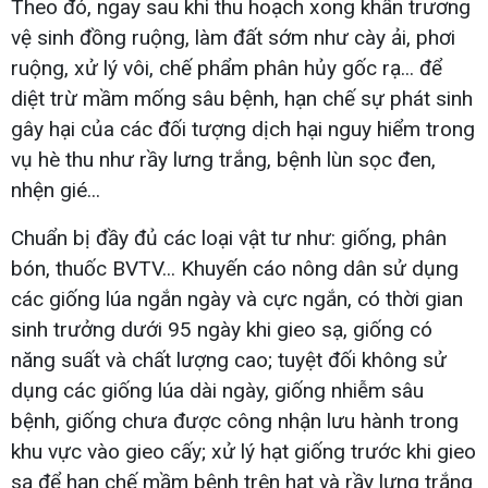
Theo đó, ngay sau khi thu hoạch xong khẩn trương
vệ sinh đồng ruộng, làm đất sớm như cày ải, phơi
ruộng, xử lý vôi, chế phẩm phân hủy gốc rạ... để
diệt trừ mầm mống sâu bệnh, hạn chế sự phát sinh
gây hại của các đối tượng dịch hại nguy hiểm trong
vụ hè thu như rầy lưng trắng, bệnh lùn sọc đen,
nhện gié...
Chuẩn bị đầy đủ các loại vật tư như: giống, phân
bón, thuốc BVTV... Khuyến cáo nông dân sử dụng
các giống lúa ngắn ngày và cực ngắn, có thời gian
sinh trưởng dưới 95 ngày khi gieo sạ, giống có
năng suất và chất lượng cao; tuyệt đối không sử
dụng các giống lúa dài ngày, giống nhiễm sâu
bệnh, giống chưa được công nhận lưu hành trong
khu vực vào gieo cấy; xử lý hạt giống trước khi gieo
sạ để hạn chế mầm bệnh trên hạt và rầy lưng trắng