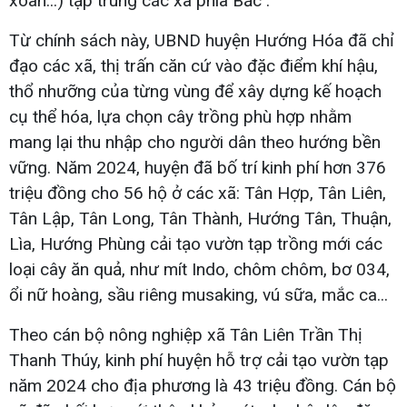
xoan...) tập trung các xã phía Bắc .
Từ chính sách này, UBND huyện Hướng Hóa đã chỉ
đạo các xã, thị trấn căn cứ vào đặc điểm khí hậu,
thổ nhưỡng của từng vùng để xây dựng kế hoạch
cụ thể hóa, lựa chọn cây trồng phù hợp nhằm
mang lại thu nhập cho người dân theo hướng bền
vững. Năm 2024, huyện đã bố trí kinh phí hơn 376
triệu đồng cho 56 hộ ở các xã: Tân Hợp, Tân Liên,
Tân Lập, Tân Long, Tân Thành, Hướng Tân, Thuận,
Lìa, Hướng Phùng cải tạo vườn tạp trồng mới các
loại cây ăn quả, như mít Indo, chôm chôm, bơ 034,
ổi nữ hoàng, sầu riêng musaking, vú sữa, mắc ca...
Theo cán bộ nông nghiệp xã Tân Liên Trần Thị
Thanh Thúy, kinh phí huyện hỗ trợ cải tạo vườn tạp
năm 2024 cho địa phương là 43 triệu đồng. Cán bộ