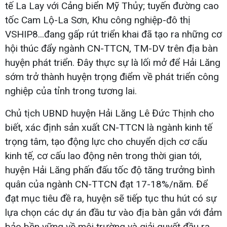
tế La Lay với Cảng biển Mỹ Thủy; tuyến đường cao
tốc Cam Lộ-La Sơn, Khu công nghiệp-đô thị
VSHIP8...đang gấp rút triển khai đã tạo ra những cơ
hội thúc đẩy ngành CN-TTCN, TM-DV trên địa bàn
huyện phát triển. Đây thực sự là lối mở để Hải Lăng
sớm trở thành huyện trọng điểm về phát triển công
nghiệp của tỉnh trong tương lai.
Chủ tịch UBND huyện Hải Lăng Lê Đức Thịnh cho
biết, xác định sản xuất CN-TTCN là ngành kinh tế
trọng tâm, tạo động lực cho chuyển dịch cơ cấu
kinh tế, cơ cấu lao động nên trong thời gian tới,
huyện Hải Lăng phấn đấu tốc độ tăng trưởng bình
quân của ngành CN-TTCN đạt 17-18%/năm. Để
đạt mục tiêu đề ra, huyện sẽ tiếp tục thu hút có sự
lựa chọn các dự án đầu tư vào địa bàn gắn với đảm
bảo bền vững về môi trường và giải quyết đầu ra