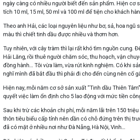
ngày càng có nhiều người biết đến sản phẩm. Hiện cơ s
tích 10 ml, 15 ml, 50 ml và 100 ml để tiện cho khách hà
Theo anh Hải, các loại nguyên liệu như bơ, sả, hoa ngũ 
màu thì chiết tinh dầu được nhiều và thơm hơn.
Tuy nhiên, với cây tràm thì lại rất khó tìm nguồn cung.
Hải Lăng, rồi thuê người chăm sóc, thu hoạch, vận chuyển
đồng hành… Tôi vừa làm, vừa rút kinh nghiệm. Có khi s
nghĩ mình đã bắt đầu thì phải đi cho đến cùng nên cố g
Hiện nay, mỗi năm cơ sở sản xuất “Tinh dầu Thiên Tâm” c
quyết việc làm ổn định cho 5 lao động với mức tiền côn
Sau khi trừ các khoản chi phí, mỗi năm lãi trên 150 t
thôn tiêu biểu cấp tỉnh nên dần có chỗ đứng trên thị t
đã có mặt ở nhiều nơi như Đà Nẵng, Hà Nội, Vinh…