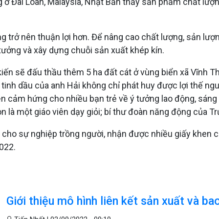
ng ở Đài Loan, Malaysia, Nhật Bản thấy sản phẩm chất lượn
 trở nên thuận lợi hơn. Để nâng cao chất lượng, sản lượn
xưởng và xây dựng chuỗi sản xuất khép kín.
kiến sẽ đấu thầu thêm 5 ha đất cát ở vùng biển xã Vĩnh T
inh dầu của anh Hải không chỉ phát huy được lợi thế ngu
cảm hứng cho nhiều bạn trẻ về ý tưởng lao động, sáng t
òn là một giáo viên dạy giỏi; bí thư đoàn năng động của 
 cho sự nghiệp trồng người, nhận được nhiều giấy khen c
022.
Giới thiệu mô hình liên kết sản xuất và b