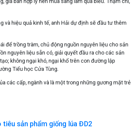
g, giá bán hợp lý nên mua sang làm quà biếu. Thậm chí,
g và hiệu quả kinh tế, anh Hải dự định sẽ đầu tư thêm
hái để trồng tràm, chủ động nguồn nguyên liệu cho sản
ồn nguyên liệu sẵn có, giải quyết đầu ra cho các sản
ạo; không ngại khó, ngại khổ trên con đường lập
Trường Tiểu học Cửa Tùng.
ủa các cấp, ngành và là một trong những gương mặt trẻ
ao tiêu sản phẩm giống lúa ĐD2