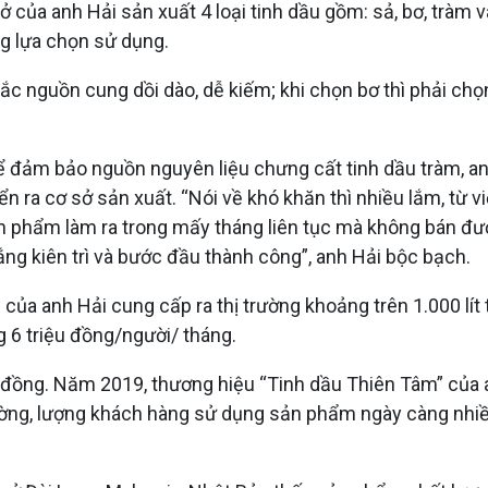
ở của anh Hải sản xuất 4 loại tinh dầu gồm: sả, bơ, tràm
ng lựa chọn sử dụng.
sắc nguồn cung dồi dào, dễ kiếm; khi chọn bơ thì phải chọ
 Để đảm bảo nguồn nguyên liệu chưng cất tinh dầu tràm, a
 ra cơ sở sản xuất. “Nói về khó khăn thì nhiều lắm, từ vi
ản phẩm làm ra trong mấy tháng liên tục mà không bán đư
ắng kiên trì và bước đầu thành công”, anh Hải bộc bạch.
ủa anh Hải cung cấp ra thị trường khoảng trên 1.000 lít ti
g 6 triệu đồng/người/ tháng.
riệu đồng. Năm 2019, thương hiệu “Tinh dầu Thiên Tâm” c
rường, lượng khách hàng sử dụng sản phẩm ngày càng nhiều