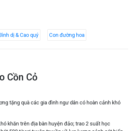
Bình dị & Cao quý
Con đường hoa
ảo Cồn Cỏ
hương tặng quà các gia đình ngư dân có hoàn cảnh khó
 khó khăn trên địa bàn huyện đảo; trao 2 suất học