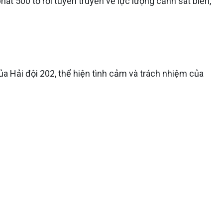
hát 500 tờ rơi tuyên truyền về lực lượng cảnh sát biển,
a Hải đội 202, thể hiện tình cảm và trách nhiệm của