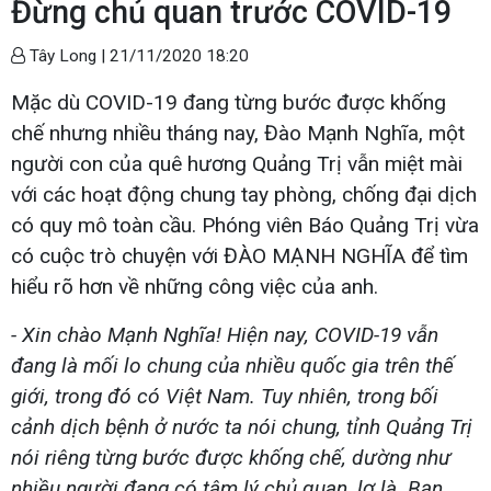
Đừng chủ quan trước COVID-19
Tây Long |
21/11/2020 18:20
Mặc dù COVID-19 đang từng bước được khống
chế nhưng nhiều tháng nay, Đào Mạnh Nghĩa, một
người con của quê hương Quảng Trị vẫn miệt mài
với các hoạt động chung tay phòng, chống đại dịch
có quy mô toàn cầu. Phóng viên Báo Quảng Trị vừa
có cuộc trò chuyện với ĐÀO MẠNH NGHĨA để tìm
hiểu rõ hơn về những công việc của anh.
- Xin chào Mạnh Nghĩa! Hiện nay, COVID-19 vẫn
đang là mối lo chung của nhiều quốc gia trên thế
giới, trong đó có Việt Nam. Tuy nhiên, trong bối
cảnh dịch bệnh ở nước ta nói chung, tỉnh Quảng Trị
nói riêng từng bước được khống chế, dường như
nhiều người đang có tâm lý chủ quan, lơ là. Bạn