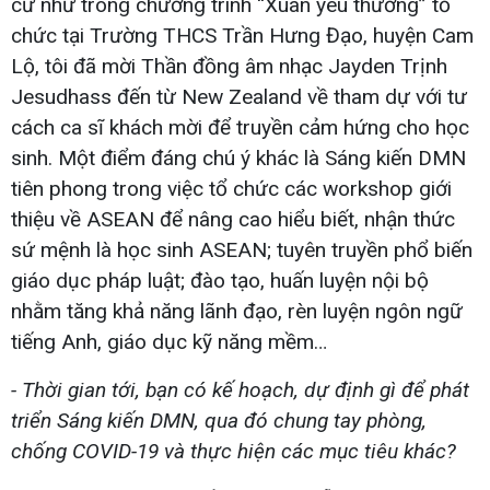
cử như trong chương trình “Xuân yêu thương” tổ
chức tại Trường THCS Trần Hưng Đạo, huyện Cam
Lộ, tôi đã mời Thần đồng âm nhạc Jayden Trịnh
Jesudhass đến từ New Zealand về tham dự với tư
cách ca sĩ khách mời để truyền cảm hứng cho học
sinh. Một điểm đáng chú ý khác là Sáng kiến DMN
tiên phong trong việc tổ chức các workshop giới
thiệu về ASEAN để nâng cao hiểu biết, nhận thức
sứ mệnh là học sinh ASEAN; tuyên truyền phổ biến
giáo dục pháp luật; đào tạo, huấn luyện nội bộ
nhằm tăng khả năng lãnh đạo, rèn luyện ngôn ngữ
tiếng Anh, giáo dục kỹ năng mềm…
- Thời gian tới, bạn có kế hoạch, dự định gì để phát
triển Sáng kiến DMN, qua đó chung tay phòng,
chống COVID-19 và thực hiện các mục tiêu khác?