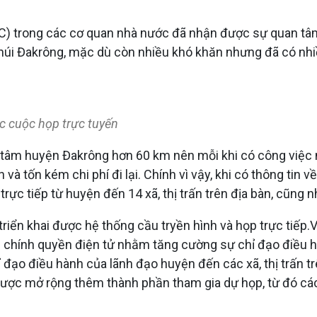
) trong các cơ quan nhà nước đã nhận được sự quan tâm
 núi Đakrông, mặc dù còn nhiều khó khăn nhưng đã có nh
c cuộc họp trực tuyến
tâm huyện Đakrông hơn 60 km nên mỗi khi có công việc nh
 và tốn kém chi phí đi lại. Chính vì vậy, khi có thông ti
p trực tiếp từ huyện đến 14 xã, thị trấn trên địa bàn, cũn
triển khai được hệ thống cầu tryền hình và họp trực tiếp.V
g chính quyền điện tử nhằm tăng cường sự chỉ đạo điều h
đạo điều hành của lãnh đạo huyện đến các xã, thị trấn t
nghị được mở rộng thêm thành phần tham gia dự họp, từ đó 