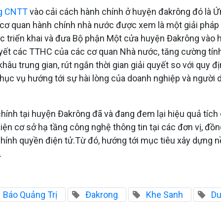
g CNTT
vào cải cách hành chính ở huyện đakrông đó là Ứn
a cơ quan hành chính nhà nước được xem là một giải pháp
Việc triển khai và đưa Bộ phận Một cửa huyện Đakrông vào 
quyết các TTHC của các cơ quan Nhà nước, tăng cường tín
âu trung gian, rút ngắn thời gian giải quyết so với quy đ
ục vụ hướng tới sự hài lòng của doanh nghiệp và người dân
 chính tại huyện Đakrông đã và đang đem lại hiệu quả tích
thiện cơ sở hạ tầng công nghệ thông tin tại các đơn vị, đồ
hính quyền điện tử.Từ đó, hướng tới mục tiêu xây dựng 
.
Báo Quảng Trị
Đakrong
Khe Sanh
Du