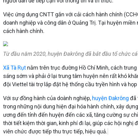
người dân dễ tiếp cận với thông tin và tri thức.
Việc ứng dụng CNTT gắn với cải cách hành chính (CCHC
doanh nghiệp và công dân ở Quảng Trị. Tại huyện miền
cách hành chính.
Từ đầu năm 2020, huyện Đakrông đã bắt đầu tổ chức cá
Xã Tà Rụt
nằm trên trục đường Hồ Chí Minh, cách trung 
sáng sớm và phải ở lại trung tâm huyện nên rất khó khăn
đội Viettel tài trợ lắp đặt hệ thống cầu tryền hình và họ
Với sự đồng hành của doành nghiệp,
huyện Đakrông
đã 
trong những nội dung hiện đại hóa hành chính, xây dựn
ương đến tỉnh đến huyện đến các xã, tăng cường sự chỉ 
thời tiết kiệm thời gian, kinh phí đi lại, giúp các hội 
viên chức được tiếp thu trực tiếp, hiệu quả.