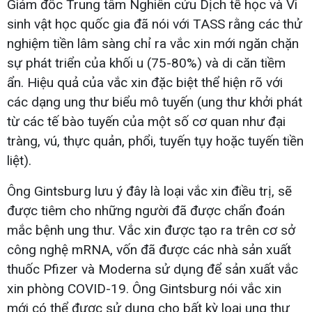
Giám đốc Trung tâm Nghiên cứu Dịch tễ học và Vi
sinh vật học quốc gia đã nói với TASS rằng các thử
nghiệm tiền lâm sàng chỉ ra vắc xin mới ngăn chặn
sự phát triển của khối u (75-80%) và di căn tiềm
ẩn. Hiệu quả của vắc xin đặc biệt thể hiện rõ với
các dạng ung thư biểu mô tuyến (ung thư khởi phát
từ các tế bào tuyến của một số cơ quan như đại
tràng, vú, thực quản, phổi, tuyến tụy hoặc tuyến tiền
liệt).
Ông Gintsburg lưu ý đây là loại vắc xin điều trị, sẽ
được tiêm cho những người đã được chẩn đoán
mắc bệnh ung thư. Vắc xin được tạo ra trên cơ sở
công nghệ mRNA, vốn đã được các nhà sản xuất
thuốc Pfizer và Moderna sử dụng để sản xuất vắc
xin phòng COVID-19. Ông Gintsburg nói vắc xin
mới có thể được sử dụng cho bất kỳ loại ung thư