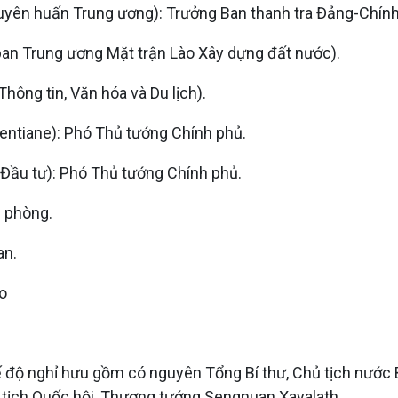
ên huấn Trung ương): Trưởng Ban thanh tra Đảng-Chính
n Trung ương Mặt trận Lào Xây dựng đất nước).
ông tin, Văn hóa và Du lịch).
entiane): Phó Thủ tướng Chính phủ.
Đầu tư): Phó Thủ tướng Chính phủ.
 phòng.
an.
o
ế độ nghỉ hưu gồm có nguyên Tổng Bí thư, Chủ tịch nướ
ịch Quốc hội, Thượng tướng Sengnuan Xayalath.