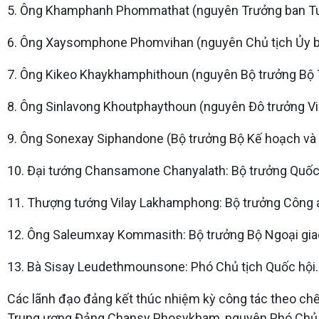
5. Ông Khamphanh Phommathat (nguyên Trưởng ban Tuy
6. Ông Xaysomphone Phomvihan (nguyên Chủ tịch Ủy ba
7. Ông Kikeo Khaykhamphithoun (nguyên Bộ trưởng Bộ Th
8. Ông Sinlavong Khoutphaythoun (nguyên Đô trưởng Vi
9. Ông Sonexay Siphandone (Bộ trưởng Bộ Kế hoạch và 
10. Đại tướng Chansamone Chanyalath: Bộ trưởng Quốc
11. Thượng tướng Vilay Lakhamphong: Bộ trưởng Công 
12. Ông Saleumxay Kommasith: Bộ trưởng Bộ Ngoại gia
13. Bà Sisay Leudethmounsone: Phó Chủ tịch Quốc hội.
Các lãnh đạo đảng kết thúc nhiệm kỳ công tác theo ch
Trung ương Đảng Chansy Phosykham, nguyên Phó Chủ t