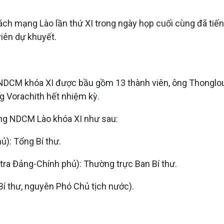
ách mạng Lào lần thứ XI trong ngày họp cuối cùng đã ti
iên dự khuyết.
NDCM khóa XI được bầu gồm 13 thành viên, ông Thonglou
g Vorachith hết nhiệm kỳ.
ng NDCM Lào khóa XI như sau:
ủ): Tổng Bí thư.
ra Đảng-Chính phủ): Thường trực Ban Bí thư.
 thư, nguyên Phó Chủ tịch nước).