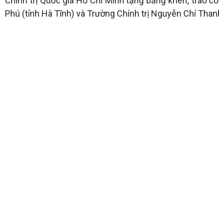
Chính trị Quốc gia Hồ Chí Minh tặng bằng khen; trao c
Phú (tỉnh Hà Tĩnh) và Trường Chính trị Nguyễn Chí Thanh