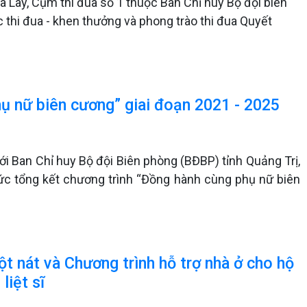
a Lay, Cụm thi đua số 1 thuộc Ban Chỉ huy Bộ đội biên
c thi đua - khen thưởng và phong trào thi đua Quyết
ụ nữ biên cương” giai đoạn 2021 - 2025
ới Ban Chỉ huy Bộ đội Biên phòng (BĐBP) tỉnh Quảng Trị,
ức tổng kết chương trình “Đồng hành cùng phụ nữ biên
t nát và Chương trình hỗ trợ nhà ở cho hộ
liệt sĩ