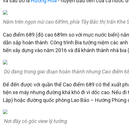
và sau đó là
Hướng Hoá
- huyện đầu tiên của cả nước đ
Nằm trên ngọn núi cao 689m, phía Tây Bắc thị trấn Khe
Cao điểm 689 (độ cao 689m so với mực nước biển) nằm t
dẫn sắp hoàn thành. Công trình Bia tưởng niệm các anh 
tiến xây dựng vào năm 2016 và đã khánh thành nhà bia (
Dù đang trong giai đoạn hoàn thành nhưng Cao điểm 68
Để đến được với quần thể Cao điểm 689 có thể xuất phá
tiện xe máy nhưng đường khá khó đi vì dốc cao. Nếu đi t
Lập) hoặc đường quốc phòng Lao Bảo – Hướng Phùng cũ
Nơi đây có góc view lý tưởng