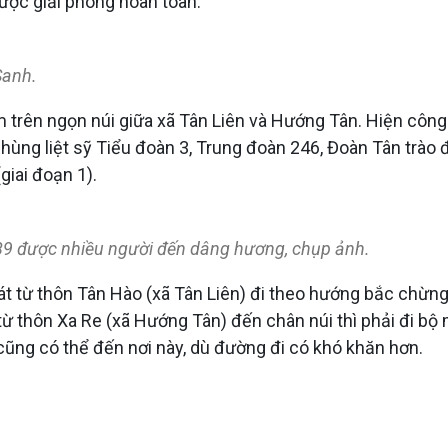
ược giải phóng hoàn toàn.
 Sanh.
rên ngọn núi giữa xã Tân Liên và Hướng Tân. Hiện công t
hùng liệt sỹ Tiểu đoàn 3, Trung đoàn 246, Đoàn Tân trào 
giai đoạn 1).
9 được nhiều người đến dâng hương, chụp ảnh.
t từ thôn Tân Hào (xã Tân Liên) đi theo hướng bắc chừng
ừ thôn Xa Re (xã Hướng Tân) đến chân núi thì phải đi bộ m
ng có thể đến nơi này, dù đường đi có khó khăn hơn.