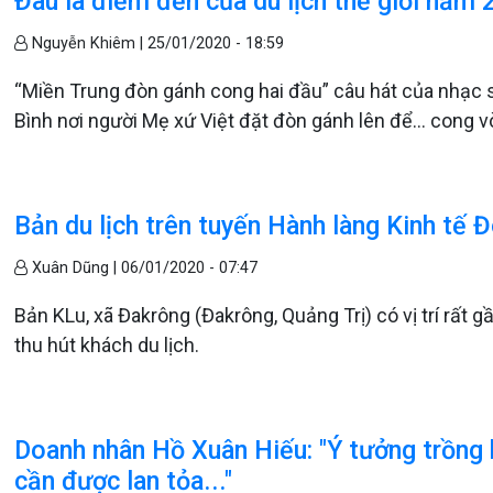
Đâu là điểm đến của du lịch thế giới năm
Nguyễn Khiêm |
25/01/2020 - 18:59
“Miền Trung đòn gánh cong hai đầu” câu hát của nhạc 
Bình nơi người Mẹ xứ Việt đặt đòn gánh lên để… cong v
Bản du lịch trên tuyến Hành làng Kinh tế
Xuân Dũng |
06/01/2020 - 07:47
Bản KLu, xã Đakrông (Đakrông, Quảng Trị) có vị trí rấ
thu hút khách du lịch.
Doanh nhân Hồ Xuân Hiếu: "Ý tưởng trồng 
cần được lan tỏa..."