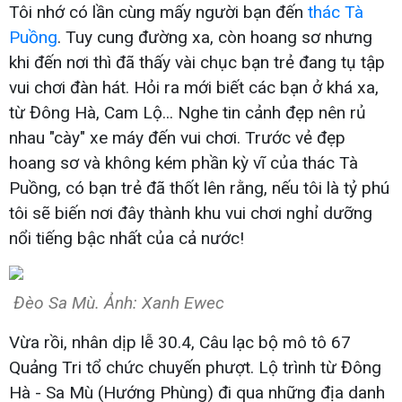
Tôi nhớ có lần cùng mấy người bạn đến
thác Tà
Puồng
.
Tuy cung đường xa, còn hoang sơ nhưng
khi đến nơi thì đã thấy vài chục bạn trẻ đang tụ tập
vui chơi đàn hát. Hỏi ra mới biết các bạn ở khá xa,
từ Đông Hà, Cam Lộ... Nghe tin cảnh đẹp nên rủ
nhau "cày" xe máy đến vui chơi. Trước vẻ đẹp
hoang sơ và không kém phần kỳ vĩ của thác Tà
Puồng, có bạn trẻ đã thốt lên rằng, nếu tôi là tỷ phú
tôi sẽ biến nơi đây thành khu vui chơi nghỉ dưỡng
nổi tiếng bậc nhất của cả nước!
Đèo Sa Mù. Ảnh: Xanh Ewec
Vừa rồi, nhân dịp lễ 30.4, Câu lạc bộ mô tô 67
Quảng Tri tổ chức chuyến phượt. Lộ trình từ Đông
Hà - Sa Mù (Hướng Phùng) đi qua những địa danh