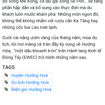
đỏ sông Mê Kông, cá lấu gai sông Sê Pôn... sẽ tăng
phần hấp dẫn và bổ sung vào thực đơn mà du
khách luôn muốn khám phá. Những món ngon đó,
không thể không nhấm với rượu cần Ka Tăng hay
những cốc bia Lào mát lạnh.
Dưới cái nắng ươm vàng của tháng năm, mùa du
lịch, tôi mơ màng và tràn đầy kỳ vọng về Hướng
Hóa, "một dấu khoanh tròn" trên Hành lang Kinh tế
Đông Tây (EWEC) trở mình những năm sau.
TAGS
Huyện Hướng Hoá
Du lịch Hướng Hoá
Điện gió Hướng Hoá