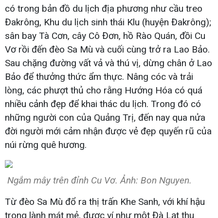
có trong bản đồ du lịch địa phương như cầu treo
Đakrông, Khu du lịch sinh thái Klu (huyện Đakrông);
sân bay Tà Cơn, cây Cô Đơn, hồ Rào Quán, đồi Cu
Vơ rồi đến đèo Sa Mù và cuối cùng trở ra Lao Bảo.
Sau chặng đường vất vả và thú vị, dừng chân ở Lao
Bảo để thưởng thức ẩm thực. Nâng cóc và trải
lòng, các phượt thủ cho rằng Hướng Hóa có quá
nhiều cảnh đẹp để khai thác du lịch. Trong đó có
những người con của Quảng Trị, đến nay qua nửa
đời người mới cảm nhận được vẻ đẹp quyến rũ của
núi rừng quê hương.
Ngắm mây trên đỉnh Cu Vơ. Ảnh: Bon Nguyen.
Từ đèo Sa Mù đổ ra thị trấn Khe Sanh, với khí hậu
trong lành mát mẻ, được ví như một Đà Lạt thu