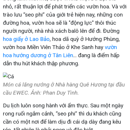
nhỏ, rất thuận lợi để phát triển các vườn hoa. Và với
trào lưu “seo phi” của giới trẻ hiện nay, những con
đường hoa, vườn hoa sẽ là "động lực" thôi thúc
người người, nhà nhà xách balô lên để đi. Đường
hoa giấy ở Lao Bảo
, hoa dã quỳ ở Hướng Phùng,
vườn hoa Miền Viên Thảo ở Khe Sanh hay
vườn
hoa hướng dương ở Tân Liên
... đang là điểm hấp
dẫn thu hút khách thập phương.
Món cá lăng nướng ở Nhà hàng Quê Hương tại đầu
cầu EWEC. Ảnh: Phan Duy Tình.
Du lịch luôn song hành với ẩm thực. Sau một ngày
rong ruổi ngắm cảnh, “seo phi” thì du khách cũng
cần có một nơi để làm dịu đi cái dạ dày đang kêu
réo, tất nhiên là phải ngon và đặc biệt.