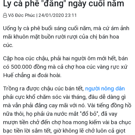
Ly cà phê "đắng" ngày cuối năm
Võ Đức Phúc |
24/01/2020 23:11
Uống ly cà phê buổi sáng cuối năm, mà cứ ám ảnh
mãi khuôn mặt buồn rười rượi của chị bán hoa
cúc.
Cặp hoa cúc chậu, phải hai người ôm mới hết, bán
có 500.000 đồng mà cả chợ hoa cúc vàng rực xứ
Huế chẳng ai đoái hoài.
Trồng ra được chậu cúc bán tết,
người nông dân
phải cực khổ chăm sóc vài tháng, đâu dễ dàng gì
mà vẫn phải đắng cay mãi với nó. Vài tiếng đồng hồ
nữa thôi, họ phải ứa nước mắt "đổ bỏ", đã vay
mượn tiền chở đến chợ hoa mong kiếm vài ba chục
bạc tiền lời sắm tết, giờ không lẽ chở luôn cả giọt