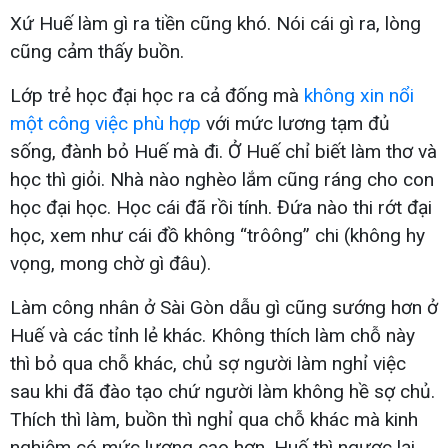
Xứ Huế làm gì ra tiền cũng khó. Nói cái gì ra, lòng
cũng cảm thấy buồn.
Lớp trẻ học đại học ra cả đống mà
không xin nổi
một công việc phù hợp
với mức lương tạm đủ
sống, đành bỏ Huế mà đi. Ở Huế chỉ biết làm thơ và
học thì giỏi. Nhà nào nghèo lắm cũng ráng cho con
học đại học. Học cái đã rồi tính. Đứa nào thi rớt đại
học, xem như cái đồ không “trôông” chi (không hy
vọng, mong chờ gì đâu).
Làm công nhân ở Sài Gòn dẫu gì cũng sướng hơn ở
Huế và các tỉnh lẻ khác. Không thích làm chỗ này
thì bỏ qua chỗ khác, chủ sợ người làm nghỉ việc
sau khi đã đào tạo chứ người làm không hề sợ chủ.
Thích thì làm, buồn thì nghỉ qua chỗ khác mà kinh
nghiệm có mức lương cao hơn. Huế thì ngược lại.